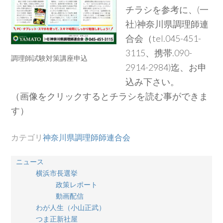
チラシを参考に、(一
社)神奈川県調理師連
合会（tel.045-451-
3115、携帯.090-
調理師試験対策講座申込
2914-2984)迄、お申
込み下さい。
（画像をクリックするとチラシを読む事ができま
す）
カテゴリ
神奈川県調理師師連合会
ニュース
横浜市長選挙
政策レポート
動画配信
わが人生（小山正武）
つま正新社屋