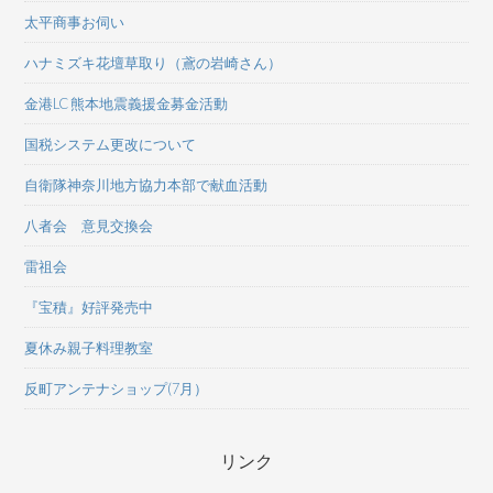
太平商事お伺い
ハナミズキ花壇草取り（鳶の岩崎さん）
金港LC 熊本地震義援金募金活動
国税システム更改について
自衛隊神奈川地方協力本部で献血活動
八者会 意見交換会
雷祖会
『宝積』好評発売中
夏休み親子料理教室
反町アンテナショップ(7月）
リンク