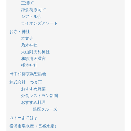
三浦LC
鎌倉葛原岡LC
シアトル会
ライオンズアワード
お寺・神社
本覚寺
乃木神社
大山阿夫利神社
和歌浦天満宮
橘本神社
田中和徳京浜懇話会
株式会社 つま正
おすすめ野菜
外食レストラン新聞
おすすめ料理
銀座クルーズ
ガトーよこはま
横浜市場水産（長峯水産）