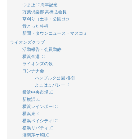
つま正40周年記念
万葉倶楽部 高橋弘会長
草刈り（土手・公園etc)
昔とった杵柄
新聞・タウンニュース・マスコミ
ライオンズクラブ
活動報告・会員動静
横浜金港LC
ライオンズの歌
ヨンナナ会
ハンブルク公園 植樹
よこはまパレード
横浜中央市場LC
新横浜LC
横浜レインボーLC
横浜東LC
横浜ベイシティLC
横浜リバティLC
湘南茅ケ崎LC