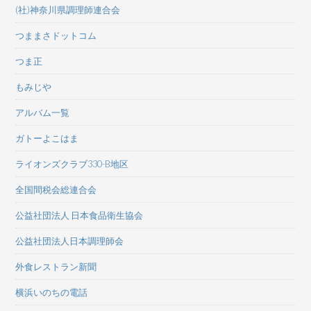
(社)神奈川県調理師連合会
つままさドットコム
つま正
もみじや
アルバム一覧
ガトーよこはま
ライオンズクラブ330-B地区
全国間税会総連合会
公益社団法人 日本食品衛生協会
公益社団法人日本調理師会
外食レストラン新聞
横浜いのちの電話