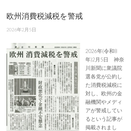
欧州消費税減税を警戒
2026年2月5日
2026年(令和8
年)2月5日 神奈
川新聞に衆議院
選各党が公約し
た消費税減税に
対し、欧州の金
融機関やメディ
アが警戒してい
るという記事が
掲載されまし