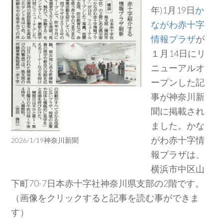
年)1月19日
か
ながわ赤十字
情報プラザ
が
１月14日にリ
ニューアルオ
ープンした記
事が神奈川新
聞に掲載され
ました。かな
がわ赤十字情
2026/1/19神奈川新聞
報プラザは、
横浜市中区山
下町70-7日本赤十字社神奈川県支部の2階です。
（画像をクリックすると記事を読む事ができま
す）