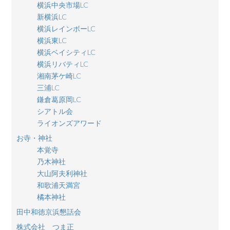
横浜中央市場LC
新横浜LC
横浜レインボーLC
横浜東LC
横浜ベイシティLC
横浜リバティLC
湘南茅ケ崎LC
三浦LC
鎌倉葛原岡LC
シアトル会
ライオンズアワード
お寺・神社
本覚寺
乃木神社
大山阿夫利神社
和歌浦天満宮
橘本神社
田中和徳京浜懇話会
株式会社 つま正