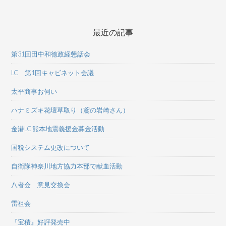
最近の記事
第31回田中和德政経懇話会
LC 第1回キャビネット会議
太平商事お伺い
ハナミズキ花壇草取り（鳶の岩崎さん）
金港LC 熊本地震義援金募金活動
国税システム更改について
自衛隊神奈川地方協力本部で献血活動
八者会 意見交換会
雷祖会
『宝積』好評発売中