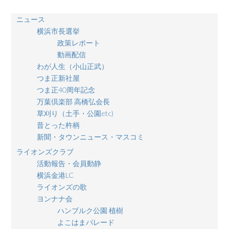
ニュース
横浜市長選挙
政策レポート
動画配信
わが人生（小山正武）
つま正新社屋
つま正40周年記念
万葉倶楽部 高橋弘会長
草刈り（土手・公園etc)
昔とった杵柄
新聞・タウンニュース・マスコミ
ライオンズクラブ
活動報告・会員動静
横浜金港LC
ライオンズの歌
ヨンナナ会
ハンブルク公園 植樹
よこはまパレード