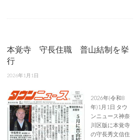
本覚寺 守長住職 普山結制を挙
行
2026年1月1日
2026年(令和8
年)1月1日 タウ
ンニュース神奈
川区版に本覚寺
の守長秀文信住