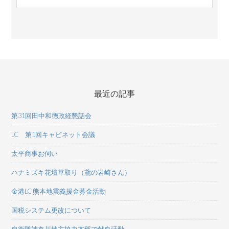
最近の記事
第31回田中和德政経懇話会
LC 第1回キャビネット会議
太平商事お伺い
ハナミズキ花壇草取り（鳶の岩崎さん）
金港LC 熊本地震義援金募金活動
国税システム更改について
自衛隊神奈川地方協力本部で献血活動