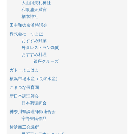
大山阿夫利神社
和歌浦天満宮
橘本神社
田中和徳京浜懇話会
株式会社 つま正
おすすめ野菜
外食レストラン新聞
おすすめ料理
銀座クルーズ
ガトーよこはま
横浜市場水産（長峯水産）
こまつな保育園
新日本調理師会
日本調理師会
神奈川県調理師師連合会
宇野登氏作品
横浜商工会議所
反町アンテナショップ