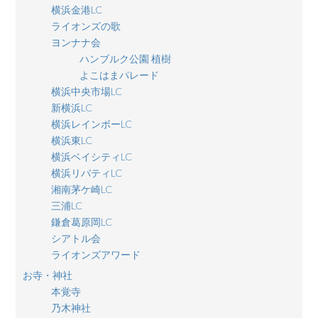
横浜金港LC
ライオンズの歌
ヨンナナ会
ハンブルク公園 植樹
よこはまパレード
横浜中央市場LC
新横浜LC
横浜レインボーLC
横浜東LC
横浜ベイシティLC
横浜リバティLC
湘南茅ケ崎LC
三浦LC
鎌倉葛原岡LC
シアトル会
ライオンズアワード
お寺・神社
本覚寺
乃木神社