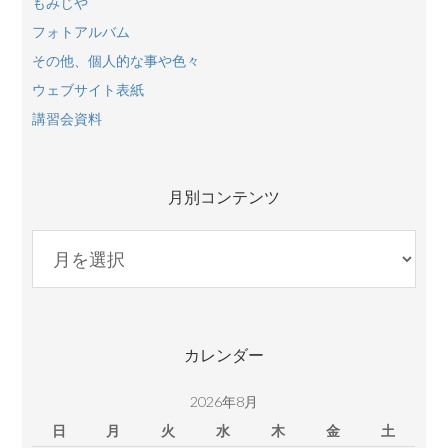
もみじや
フォトアルバム
その他、個人的な事や色々
ウェブサイト表紙
講習会資料
月別コンテンツ
月
別
コ
ン
テ
カレンダー
ン
ツ
2026年8月
日
月
火
水
木
金
土