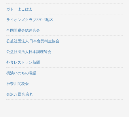
ガトーよこはま
ライオンズクラブ330-B地区
全国間税会総連合会
公益社団法人 日本食品衛生協会
公益社団法人日本調理師会
外食レストラン新聞
横浜いのちの電話
神奈川間税会
金沢八景 忠彦丸