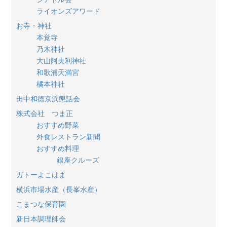
ライオンズアワード
お寺・神社
本覚寺
乃木神社
大山阿夫利神社
和歌浦天満宮
橘本神社
田中和徳京浜懇話会
株式会社 つま正
おすすめ野菜
外食レストラン新聞
おすすめ料理
銀座クルーズ
ガトーよこはま
横浜市場水産（長峯水産）
こまつな保育園
新日本調理師会