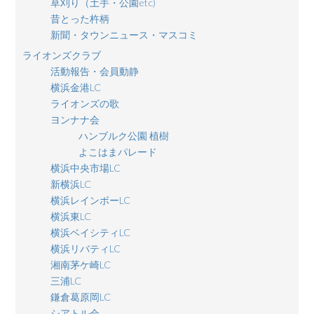
草刈り（土手・公園etc)
昔とった杵柄
新聞・タウンニュース・マスコミ
ライオンズクラブ
活動報告・会員動静
横浜金港LC
ライオンズの歌
ヨンナナ会
ハンブルク公園 植樹
よこはまパレード
横浜中央市場LC
新横浜LC
横浜レインボーLC
横浜東LC
横浜ベイシティLC
横浜リバティLC
湘南茅ケ崎LC
三浦LC
鎌倉葛原岡LC
シアトル会