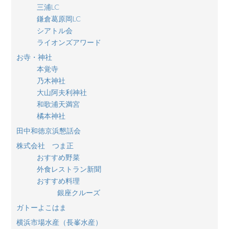
三浦LC
鎌倉葛原岡LC
シアトル会
ライオンズアワード
お寺・神社
本覚寺
乃木神社
大山阿夫利神社
和歌浦天満宮
橘本神社
田中和徳京浜懇話会
株式会社 つま正
おすすめ野菜
外食レストラン新聞
おすすめ料理
銀座クルーズ
ガトーよこはま
横浜市場水産（長峯水産）