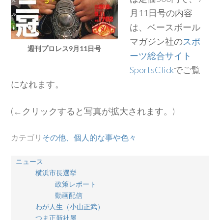
月11日号の内容
は、ベースボール
マガジン社の
スポ
週刊プロレス9月11日号
ーツ総合サイト
SportsClick
でご覧
になれます。
(←クリックすると写真が拡大されます。)
カテゴリ
その他、個人的な事や色々
ニュース
横浜市長選挙
政策レポート
動画配信
わが人生（小山正武）
つま正新社屋