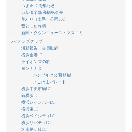
つま正40周年記念
万葉倶楽部 高橋弘会長
草刈り（土手・公園etc)
昔とった杵柄
新聞・タウンニュース・マスコミ
ライオンズクラブ
活動報告・会員動静
横浜金港LC
ライオンズの歌
ヨンナナ会
ハンブルク公園 植樹
よこはまパレード
横浜中央市場LC
新横浜LC
横浜レインボーLC
横浜東LC
横浜ベイシティLC
横浜リバティLC
湘南茅ケ崎LC