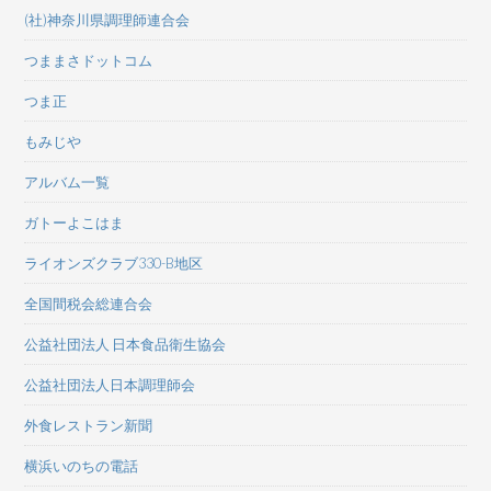
(社)神奈川県調理師連合会
つままさドットコム
つま正
もみじや
アルバム一覧
ガトーよこはま
ライオンズクラブ330-B地区
全国間税会総連合会
公益社団法人 日本食品衛生協会
公益社団法人日本調理師会
外食レストラン新聞
横浜いのちの電話