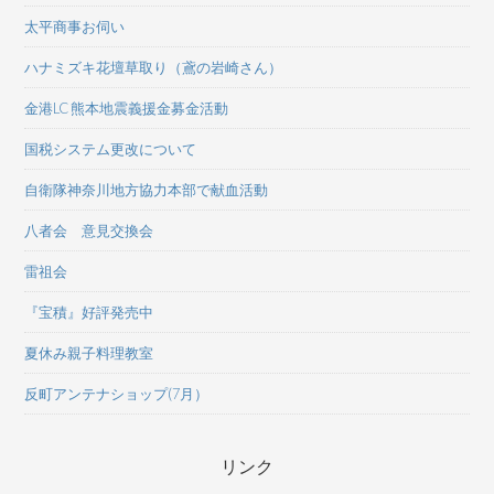
太平商事お伺い
ハナミズキ花壇草取り（鳶の岩崎さん）
金港LC 熊本地震義援金募金活動
国税システム更改について
自衛隊神奈川地方協力本部で献血活動
八者会 意見交換会
雷祖会
『宝積』好評発売中
夏休み親子料理教室
反町アンテナショップ(7月）
リンク