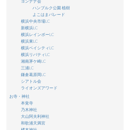
ヨンナナ会
ハンブルク公園 植樹
よこはまパレード
横浜中央市場LC
新横浜LC
横浜レインボーLC
横浜東LC
横浜ベイシティLC
横浜リバティLC
湘南茅ケ崎LC
三浦LC
鎌倉葛原岡LC
シアトル会
ライオンズアワード
お寺・神社
本覚寺
乃木神社
大山阿夫利神社
和歌浦天満宮
橘本神社