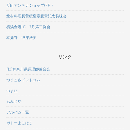
反町アンテナショップ(7月）
北村料理長黄綬褒章受章記念賞味会
横浜金港LC 7月第二例会
本覚寺 彼岸法要
リンク
(社)神奈川県調理師連合会
つままさドットコム
つま正
もみじや
アルバム一覧
ガトーよこはま