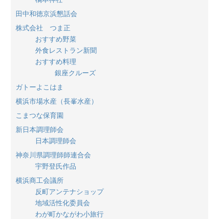
田中和徳京浜懇話会
株式会社 つま正
おすすめ野菜
外食レストラン新聞
おすすめ料理
銀座クルーズ
ガトーよこはま
横浜市場水産（長峯水産）
こまつな保育園
新日本調理師会
日本調理師会
神奈川県調理師師連合会
宇野登氏作品
横浜商工会議所
反町アンテナショップ
地域活性化委員会
わが町かながわ小旅行