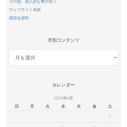
その他、個人的な事や色々
ウェブサイト表紙
講習会資料
月別コンテンツ
月
別
コ
ン
テ
カレンダー
ン
ツ
2026年8月
日
月
火
水
木
金
土
1