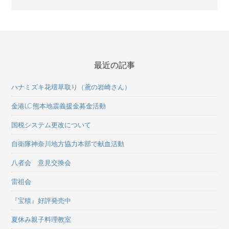
最近の記事
ハナミズキ花壇草取り（鳶の岩崎さん）
金港LC 熊本地震義援金募金活動
国税システム更改について
自衛隊神奈川地方協力本部で献血活動
八者会 意見交換会
雷祖会
『宝積』好評発売中
夏休み親子料理教室