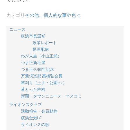
カテゴリ
その他、個人的な事や色々
ニュース
横浜市長選挙
政策レポート
動画配信
わが人生（小山正武）
つま正新社屋
つま正40周年記念
万葉倶楽部 高橋弘会長
草刈り（土手・公園etc)
昔とった杵柄
新聞・タウンニュース・マスコミ
ライオンズクラブ
活動報告・会員動静
横浜金港LC
ライオンズの歌