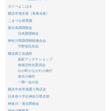
ガトーよこはま
横浜市場水産（長峯水産）
こまつな保育園
新日本調理師会
日本調理師会
神奈川県調理師師連合会
宇野登氏作品
横浜商工会議所
反町アンテナショップ
地域活性化委員会
わが町かながわ小旅行
港北小旅行
一期一会の会
横浜中央市場通り商店会
日本赤十字社神奈川県支部
神奈川・港北間税会
神奈川警察署