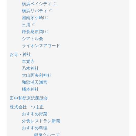
横浜ベイシティLC
横浜リバティLC
湘南茅ケ崎LC
三浦LC
鎌倉葛原岡LC
シアトル会
ライオンズアワード
お寺・神社
本覚寺
乃木神社
大山阿夫利神社
和歌浦天満宮
橘本神社
田中和徳京浜懇話会
株式会社 つま正
おすすめ野菜
外食レストラン新聞
おすすめ料理
銀座クルーズ