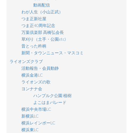
動画配信
わが人生（小山正武）
つま正新社屋
つま正40周年記念
万葉倶楽部 高橋弘会長
草刈り（土手・公園etc)
昔とった杵柄
新聞・タウンニュース・マスコミ
ライオンズクラブ
活動報告・会員動静
横浜金港LC
ライオンズの歌
ヨンナナ会
ハンブルク公園 植樹
よこはまパレード
横浜中央市場LC
新横浜LC
横浜レインボーLC
横浜東LC