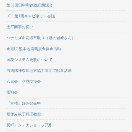
第31回田中和德政経懇話会
LC 第1回キャビネット会議
太平商事お伺い
ハナミズキ花壇草取り（鳶の岩崎さん）
金港LC 熊本地震義援金募金活動
国税システム更改について
自衛隊神奈川地方協力本部で献血活動
八者会 意見交換会
雷祖会
『宝積』好評発売中
夏休み親子料理教室
反町アンテナショップ(7月）