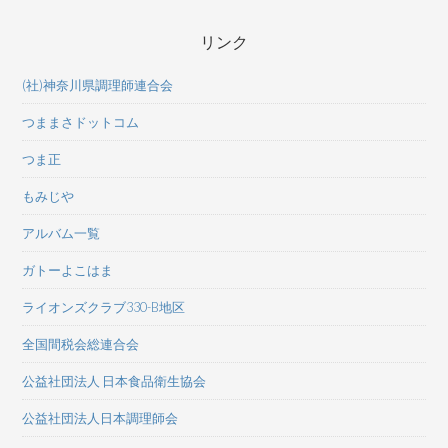
リンク
(社)神奈川県調理師連合会
つままさドットコム
つま正
もみじや
アルバム一覧
ガトーよこはま
ライオンズクラブ330-B地区
全国間税会総連合会
公益社団法人 日本食品衛生協会
公益社団法人日本調理師会