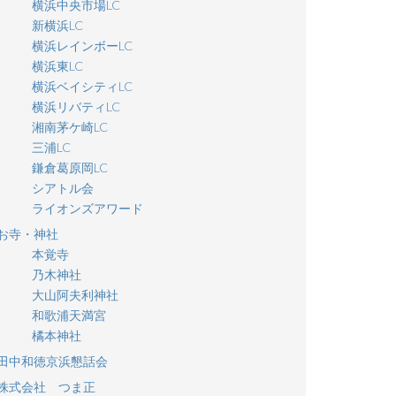
横浜中央市場LC
新横浜LC
横浜レインボーLC
横浜東LC
横浜ベイシティLC
横浜リバティLC
湘南茅ケ崎LC
三浦LC
鎌倉葛原岡LC
シアトル会
ライオンズアワード
お寺・神社
本覚寺
乃木神社
大山阿夫利神社
和歌浦天満宮
橘本神社
田中和徳京浜懇話会
株式会社 つま正