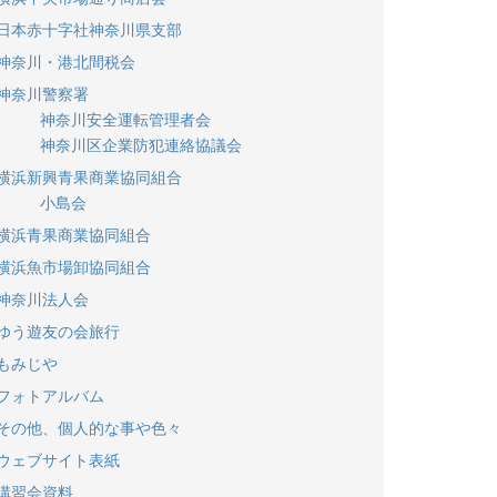
日本赤十字社神奈川県支部
神奈川・港北間税会
神奈川警察署
神奈川安全運転管理者会
神奈川区企業防犯連絡協議会
横浜新興青果商業協同組合
小島会
横浜青果商業協同組合
横浜魚市場卸協同組合
神奈川法人会
ゆう遊友の会旅行
もみじや
フォトアルバム
その他、個人的な事や色々
ウェブサイト表紙
講習会資料