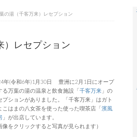
葉の湯（千客万来）レセプション
来）レセプション
024年(令和6年)1月30日 豊洲に2月1日にオープ
する万葉の湯の温泉と飲食施設「
千客万来
」の
セプションがありました。「千客万来」はガト
よこはまの八女茶を使った使った喫茶店「
濱風
房
」が出店しています。
画像をクリックすると写真が見られます）