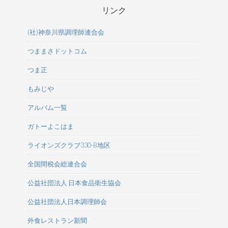
リンク
(社)神奈川県調理師連合会
つままさドットコム
つま正
もみじや
アルバム一覧
ガトーよこはま
ライオンズクラブ330-B地区
全国間税会総連合会
公益社団法人 日本食品衛生協会
公益社団法人日本調理師会
外食レストラン新聞