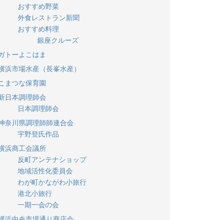
おすすめ野菜
外食レストラン新聞
おすすめ料理
銀座クルーズ
ガトーよこはま
横浜市場水産（長峯水産）
こまつな保育園
新日本調理師会
日本調理師会
神奈川県調理師師連合会
宇野登氏作品
横浜商工会議所
反町アンテナショップ
地域活性化委員会
わが町かながわ小旅行
港北小旅行
一期一会の会
横浜中央市場通り商店会