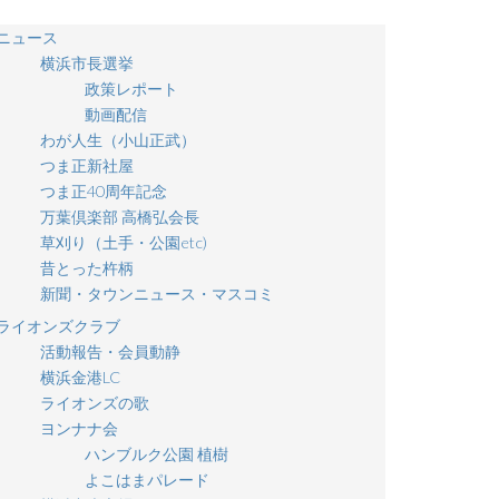
ニュース
横浜市長選挙
政策レポート
動画配信
わが人生（小山正武）
つま正新社屋
つま正40周年記念
万葉倶楽部 高橋弘会長
草刈り（土手・公園etc)
昔とった杵柄
新聞・タウンニュース・マスコミ
ライオンズクラブ
活動報告・会員動静
横浜金港LC
ライオンズの歌
ヨンナナ会
ハンブルク公園 植樹
よこはまパレード