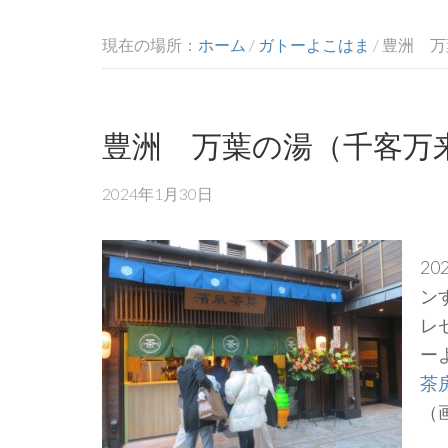
現在の場所：
ホーム
/
ガトーよこはま
/
豊洲 万
豊洲 万葉の湯（千客万
2024年1月30日
2
ン
レ
ー
茶
（