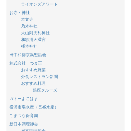
ライオンズアワード
お寺・神社
本覚寺
乃木神社
大山阿夫利神社
和歌浦天満宮
橘本神社
田中和徳京浜懇話会
株式会社 つま正
おすすめ野菜
外食レストラン新聞
おすすめ料理
銀座クルーズ
ガトーよこはま
横浜市場水産（長峯水産）
こまつな保育園
新日本調理師会
日本調理師会