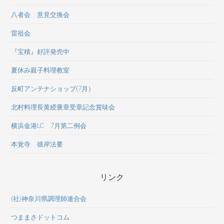
八者会 意見交換会
雷祖会
『宝積』好評発売中
夏休み親子料理教室
反町アンテナショップ(7月）
北村料理長黄綬褒章受章記念賞味会
横浜金港LC 7月第二例会
本覚寺 彼岸法要
リンク
(社)神奈川県調理師連合会
つままさドットコム