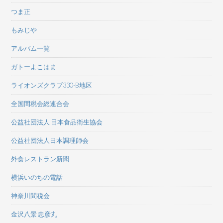
つま正
もみじや
アルバム一覧
ガトーよこはま
ライオンズクラブ330-B地区
全国間税会総連合会
公益社団法人 日本食品衛生協会
公益社団法人日本調理師会
外食レストラン新聞
横浜いのちの電話
神奈川間税会
金沢八景 忠彦丸