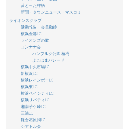
昔とった杵柄
新聞・タウンニュース・マスコミ
ライオンズクラブ
活動報告・会員動静
横浜金港LC
ライオンズの歌
ヨンナナ会
ハンブルク公園 植樹
よこはまパレード
横浜中央市場LC
新横浜LC
横浜レインボーLC
横浜東LC
横浜ベイシティLC
横浜リバティLC
湘南茅ケ崎LC
三浦LC
鎌倉葛原岡LC
シアトル会