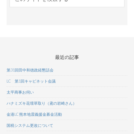
最近の記事
第31回田中和徳政経懇話会
LC 第1回キャビネット会議
太平商事お伺い
ハナミズキ花壇草取り（鳶の岩崎さん）
金港LC 熊本地震義援金募金活動
国税システム更改について