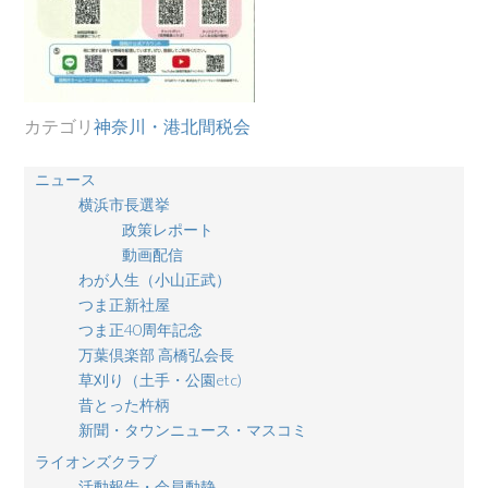
カテゴリ
神奈川・港北間税会
ニュース
横浜市長選挙
政策レポート
動画配信
わが人生（小山正武）
つま正新社屋
つま正40周年記念
万葉倶楽部 高橋弘会長
草刈り（土手・公園etc)
昔とった杵柄
新聞・タウンニュース・マスコミ
ライオンズクラブ
活動報告・会員動静