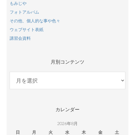
もみじや
フォトアルバム
その他、個人的な事や色々
ウェブサイト表紙
講習会資料
月別コンテンツ
月
別
コ
ン
テ
カレンダー
ン
ツ
2026年8月
日
月
火
水
木
金
土