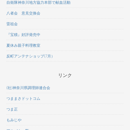
自衛隊神奈川地方協力本部で献血活動
八者会 意見交換会
雷祖会
『宝積』好評発売中
夏休み親子料理教室
反町アンテナショップ(7月）
リンク
(社)神奈川県調理師連合会
つままさドットコム
つま正
もみじや