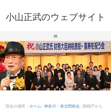
小山正武のウェブサイト
現在の場所：
ホーム
/
神奈川・港北間税会
/
国税庁から