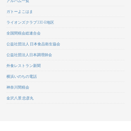
アルバム一覧
ガトーよこはま
ライオンズクラブ330-B地区
全国間税会総連合会
公益社団法人 日本食品衛生協会
公益社団法人日本調理師会
外食レストラン新聞
横浜いのちの電話
神奈川間税会
金沢八景 忠彦丸