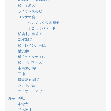
横浜金港LC
ライオンズの歌
ヨンナナ会
ハンブルク公園 植樹
よこはまパレード
横浜中央市場LC
新横浜LC
横浜レインボーLC
横浜東LC
横浜ベイシティLC
横浜リバティLC
湘南茅ケ崎LC
三浦LC
鎌倉葛原岡LC
シアトル会
ライオンズアワード
お寺・神社
本覚寺
乃木神社