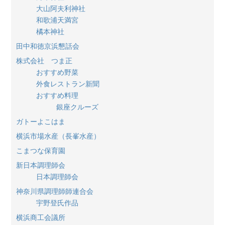
大山阿夫利神社
和歌浦天満宮
橘本神社
田中和徳京浜懇話会
株式会社 つま正
おすすめ野菜
外食レストラン新聞
おすすめ料理
銀座クルーズ
ガトーよこはま
横浜市場水産（長峯水産）
こまつな保育園
新日本調理師会
日本調理師会
神奈川県調理師師連合会
宇野登氏作品
横浜商工会議所