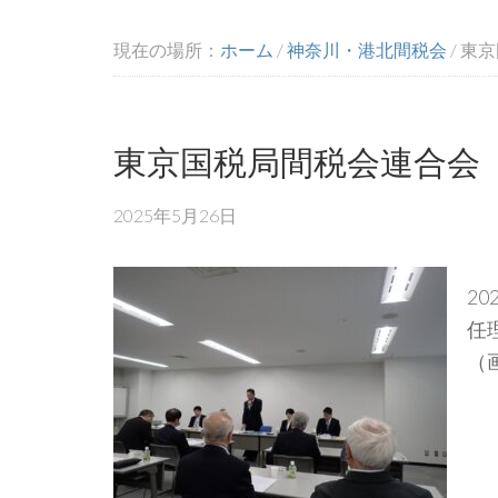
現在の場所：
ホーム
/
神奈川・港北間税会
/
東京
東京国税局間税会連合会
2025年5月26日
2
任
（