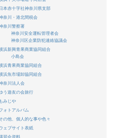
日本赤十字社神奈川県支部
神奈川・港北間税会
神奈川警察署
神奈川安全運転管理者会
神奈川区企業防犯連絡協議会
横浜新興青果商業協同組合
小島会
横浜青果商業協同組合
横浜魚市場卸協同組合
神奈川法人会
ゆう遊友の会旅行
もみじや
フォトアルバム
その他、個人的な事や色々
ウェブサイト表紙
講習会資料