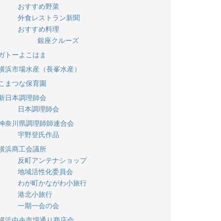
おすすめ野菜
外食レストラン新聞
おすすめ料理
銀座クルーズ
ガトーよこはま
横浜市場水産（長峯水産）
こまつな保育園
新日本調理師会
日本調理師会
神奈川県調理師師連合会
宇野登氏作品
横浜商工会議所
反町アンテナショップ
地域活性化委員会
わが町かながわ小旅行
港北小旅行
一期一会の会
横浜中央市場通り商店会