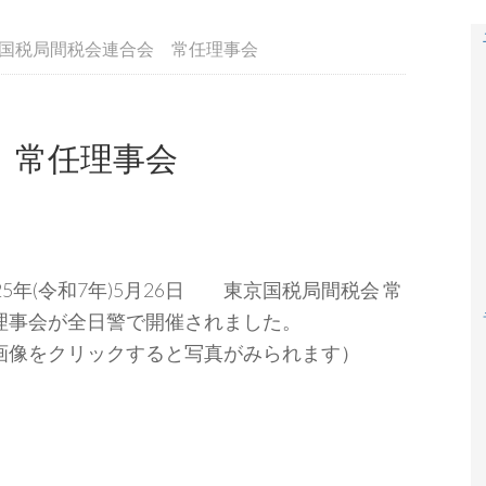
国税局間税会連合会 常任理事会
 常任理事会
025年(令和7年)5月26日 東京国税局間税会 常
理事会が全日警で開催されました。
画像をクリックすると写真がみられます）