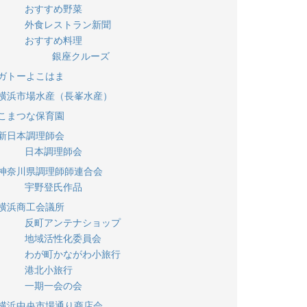
おすすめ野菜
外食レストラン新聞
おすすめ料理
銀座クルーズ
ガトーよこはま
横浜市場水産（長峯水産）
こまつな保育園
新日本調理師会
日本調理師会
神奈川県調理師師連合会
宇野登氏作品
横浜商工会議所
反町アンテナショップ
地域活性化委員会
わが町かながわ小旅行
港北小旅行
一期一会の会
横浜中央市場通り商店会