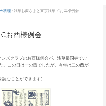
め料理
/
浅草お酉さまと東京浅草LCお酉様例会
LCお酉様例会
草ライオンズクラブのお酉様例会が、浅草長国寺でご
た。この日は一の酉でしたが、今年は二の酉が
を読むことができます）