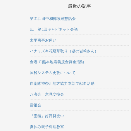
最近の記事
第31回田中和德政経懇話会
LC 第1回キャビネット会議
太平商事お伺い
ハナミズキ花壇草取り（鳶の岩崎さん）
金港LC 熊本地震義援金募金活動
国税システム更改について
自衛隊神奈川地方協力本部で献血活動
八者会 意見交換会
雷祖会
『宝積』好評発売中
夏休み親子料理教室