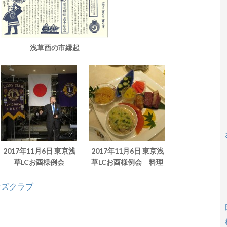
浅草酉の市縁起
2017年11月6日 東京浅
2017年11月6日 東京浅
草LCお酉様例会
草LCお酉様例会 料理
ンズクラブ