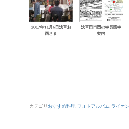
2017年11月6日浅草お
浅草田甫酉の寺長國寺
酉さま
案内
カテゴリ
おすすめ料理
,
フォトアルバム
,
ライオ