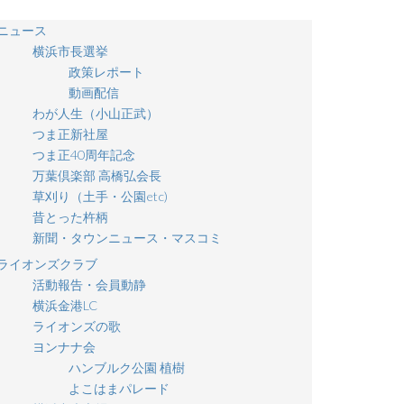
ニュース
横浜市長選挙
政策レポート
動画配信
わが人生（小山正武）
つま正新社屋
つま正40周年記念
万葉倶楽部 高橋弘会長
草刈り（土手・公園etc)
昔とった杵柄
新聞・タウンニュース・マスコミ
ライオンズクラブ
活動報告・会員動静
横浜金港LC
ライオンズの歌
ヨンナナ会
ハンブルク公園 植樹
よこはまパレード