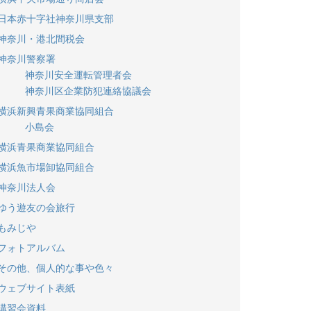
日本赤十字社神奈川県支部
神奈川・港北間税会
神奈川警察署
神奈川安全運転管理者会
神奈川区企業防犯連絡協議会
横浜新興青果商業協同組合
小島会
横浜青果商業協同組合
横浜魚市場卸協同組合
神奈川法人会
ゆう遊友の会旅行
もみじや
フォトアルバム
その他、個人的な事や色々
ウェブサイト表紙
講習会資料