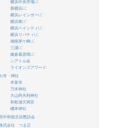
横浜中央市場LC
新横浜LC
横浜レインボーLC
横浜東LC
横浜ベイシティLC
横浜リバティLC
湘南茅ケ崎LC
三浦LC
鎌倉葛原岡LC
シアトル会
ライオンズアワード
お寺・神社
本覚寺
乃木神社
大山阿夫利神社
和歌浦天満宮
橘本神社
田中和徳京浜懇話会
株式会社 つま正