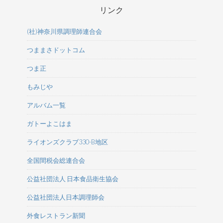
リンク
(社)神奈川県調理師連合会
つままさドットコム
つま正
もみじや
アルバム一覧
ガトーよこはま
ライオンズクラブ330-B地区
全国間税会総連合会
公益社団法人 日本食品衛生協会
公益社団法人日本調理師会
外食レストラン新聞