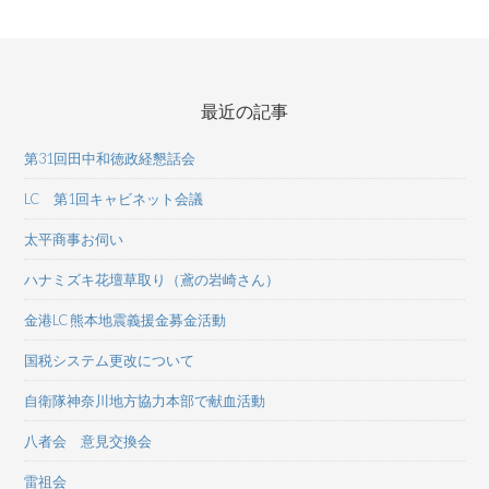
最近の記事
第31回田中和徳政経懇話会
LC 第1回キャビネット会議
太平商事お伺い
ハナミズキ花壇草取り（鳶の岩崎さん）
金港LC 熊本地震義援金募金活動
国税システム更改について
自衛隊神奈川地方協力本部で献血活動
八者会 意見交換会
雷祖会