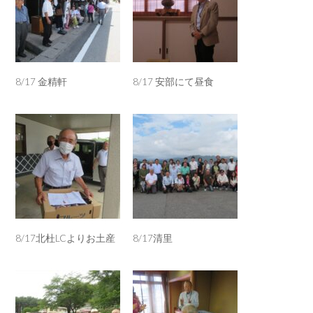
8/17 金精軒
8/17 安部にて昼食
8/17北杜LCよりお土産
8/17清里