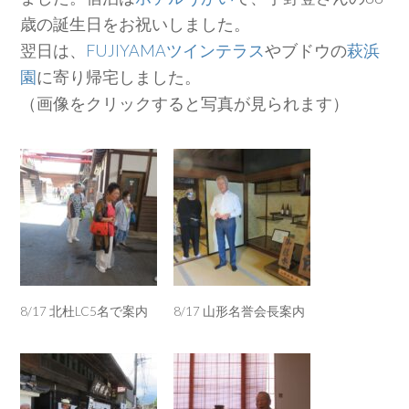
歳の誕生日をお祝いしました。
翌日は、
FUJIYAMAツインテラス
やブドウの
萩浜
園
に寄り帰宅しました。
（画像をクリックすると写真が見られます）
8/17 北杜LC5名で案内
8/17 山形名誉会長案内