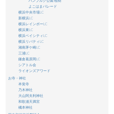
ハンブルク公園 植樹
よこはまパレード
横浜中央市場LC
新横浜LC
横浜レインボーLC
横浜東LC
横浜ベイシティLC
横浜リバティLC
湘南茅ケ崎LC
三浦LC
鎌倉葛原岡LC
シアトル会
ライオンズアワード
お寺・神社
本覚寺
乃木神社
大山阿夫利神社
和歌浦天満宮
橘本神社