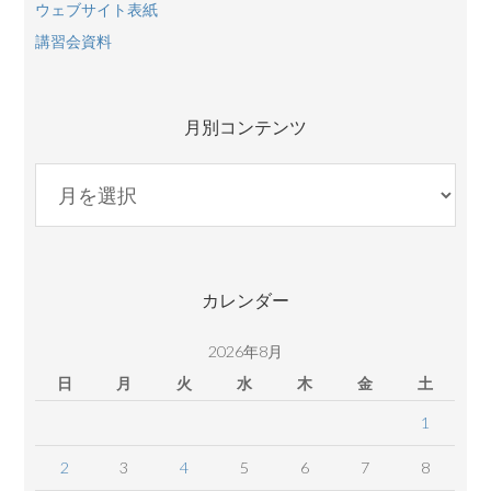
ウェブサイト表紙
講習会資料
月別コンテンツ
月
別
コ
ン
テ
カレンダー
ン
ツ
2026年8月
日
月
火
水
木
金
土
1
2
3
4
5
6
7
8