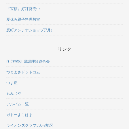
『宝積』好評発売中
夏休み親子料理教室
反町アンテナショップ(7月）
リンク
(社)神奈川県調理師連合会
つままさドットコム
つま正
もみじや
アルバム一覧
ガトーよこはま
ライオンズクラブ330-B地区