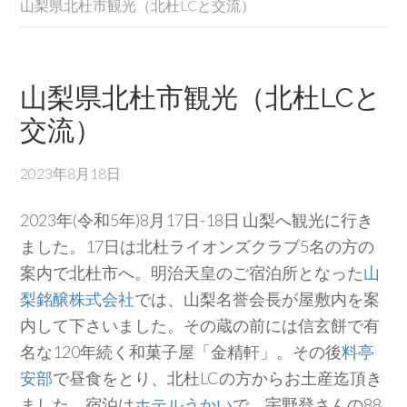
山梨県北杜市観光（北杜LCと交流）
山梨県北杜市観光（北杜LCと
交流）
2023年8月18日
2023年(令和5年)8月17日-18日 山梨へ観光に行き
ました。17日は北杜ライオンズクラブ5名の方の
案内で北杜市へ。明治天皇のご宿泊所となった
山
梨銘醸株式会社
では、山梨名誉会長が屋敷内を案
内して下さいました。その蔵の前には信玄餅で有
名な120年続く和菓子屋「金精軒」。その後
料亭
安部
で昼食をとり、北杜LCの方からお土産迄頂き
ました。宿泊は
ホテルうかい
で、宇野登さんの88