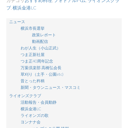
カテゴリ
おすすめ料理
,
フォトアルバム
,
ライオンズクラ
ブ
,
横浜金港LC
ニュース
横浜市長選挙
政策レポート
動画配信
わが人生（小山正武）
つま正新社屋
つま正40周年記念
万葉倶楽部 高橋弘会長
草刈り（土手・公園etc)
昔とった杵柄
新聞・タウンニュース・マスコミ
ライオンズクラブ
活動報告・会員動静
横浜金港LC
ライオンズの歌
ヨンナナ会