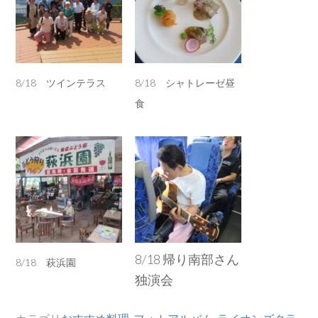
8/18 ツインテラス
8/18 シャトレーゼ昼
食
8/18 帰り南部さん
8/18 萩浜園
独演会