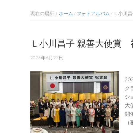
現在の場所：
ホーム
/
フォトアルバム
/
Ｌ小川昌
Ｌ小川昌子 親善大使賞 
2026年6月27日
2
ク
シ
大
開
（