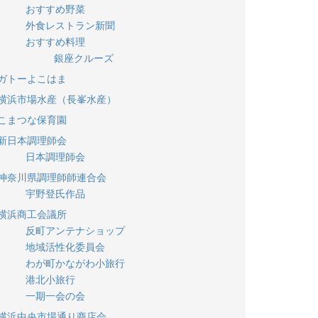
おすすめ野菜
外食レストラン新聞
おすすめ料理
銀座クルーズ
ガトーよこはま
横浜市場水産（長峯水産）
こまつな保育園
新日本調理師会
日本調理師会
神奈川県調理師師連合会
宇野登氏作品
横浜商工会議所
反町アンテナショップ
地域活性化委員会
わが町かながわ小旅行
港北小旅行
一期一会の会
横浜中央市場通り商店会