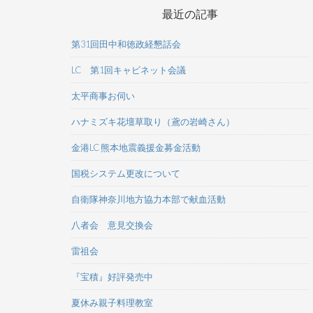
最近の記事
第31回田中和徳政経懇話会
LC 第1回キャビネット会議
太平商事お伺い
ハナミズキ花壇草取り（鳶の岩崎さん）
金港LC 熊本地震義援金募金活動
国税システム更改について
自衛隊神奈川地方協力本部で献血活動
八者会 意見交換会
雷祖会
『宝積』好評発売中
夏休み親子料理教室