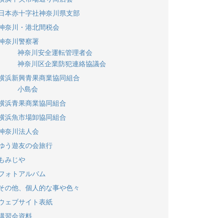
日本赤十字社神奈川県支部
神奈川・港北間税会
神奈川警察署
神奈川安全運転管理者会
神奈川区企業防犯連絡協議会
横浜新興青果商業協同組合
小島会
横浜青果商業協同組合
横浜魚市場卸協同組合
神奈川法人会
ゆう遊友の会旅行
もみじや
フォトアルバム
その他、個人的な事や色々
ウェブサイト表紙
講習会資料