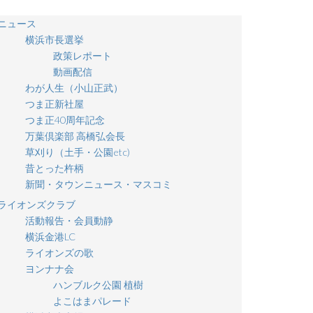
ニュース
横浜市長選挙
政策レポート
動画配信
わが人生（小山正武）
つま正新社屋
つま正40周年記念
万葉倶楽部 高橋弘会長
草刈り（土手・公園etc)
昔とった杵柄
新聞・タウンニュース・マスコミ
ライオンズクラブ
活動報告・会員動静
横浜金港LC
ライオンズの歌
ヨンナナ会
ハンブルク公園 植樹
よこはまパレード