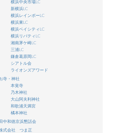
横浜中央市場LC
新横浜LC
横浜レインボーLC
横浜東LC
横浜ベイシティLC
横浜リバティLC
湘南茅ケ崎LC
三浦LC
鎌倉葛原岡LC
シアトル会
ライオンズアワード
お寺・神社
本覚寺
乃木神社
大山阿夫利神社
和歌浦天満宮
橘本神社
田中和徳京浜懇話会
株式会社 つま正