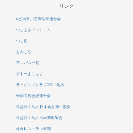
リンク
(社)神奈川県調理師連合会
つままさドットコム
つま正
もみじや
アルバム一覧
ガトーよこはま
ライオンズクラブ330-B地区
全国間税会総連合会
公益社団法人 日本食品衛生協会
公益社団法人日本調理師会
外食レストラン新聞