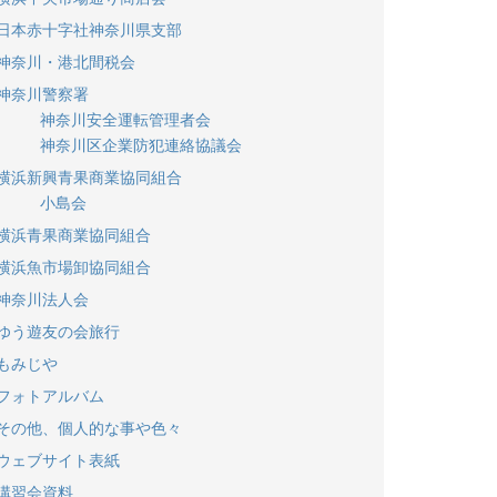
日本赤十字社神奈川県支部
神奈川・港北間税会
神奈川警察署
神奈川安全運転管理者会
神奈川区企業防犯連絡協議会
横浜新興青果商業協同組合
小島会
横浜青果商業協同組合
横浜魚市場卸協同組合
神奈川法人会
ゆう遊友の会旅行
もみじや
フォトアルバム
その他、個人的な事や色々
ウェブサイト表紙
講習会資料