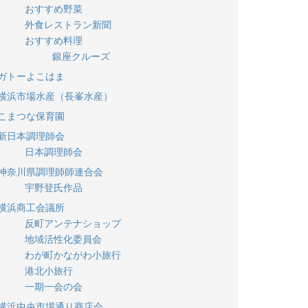
おすすめ野菜
外食レストラン新聞
おすすめ料理
銀座クルーズ
ガトーよこはま
横浜市場水産（長峯水産）
こまつな保育園
新日本調理師会
日本調理師会
神奈川県調理師師連合会
宇野登氏作品
横浜商工会議所
反町アンテナショップ
地域活性化委員会
わが町かながわ小旅行
港北小旅行
一期一会の会
横浜中央市場通り商店会