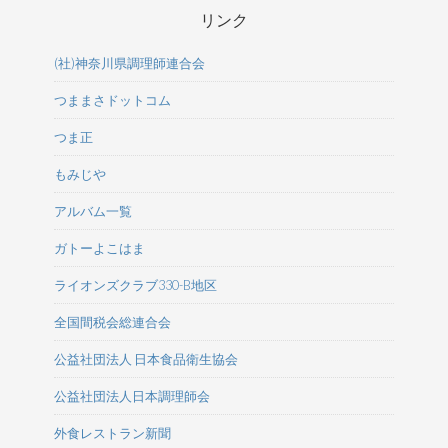
リンク
(社)神奈川県調理師連合会
つままさドットコム
つま正
もみじや
アルバム一覧
ガトーよこはま
ライオンズクラブ330-B地区
全国間税会総連合会
公益社団法人 日本食品衛生協会
公益社団法人日本調理師会
外食レストラン新聞