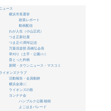
ニュース
横浜市長選挙
政策レポート
動画配信
わが人生（小山正武）
つま正新社屋
つま正40周年記念
万葉倶楽部 高橋弘会長
草刈り（土手・公園etc)
昔とった杵柄
新聞・タウンニュース・マスコミ
ライオンズクラブ
活動報告・会員動静
横浜金港LC
ライオンズの歌
ヨンナナ会
ハンブルク公園 植樹
よこはまパレード