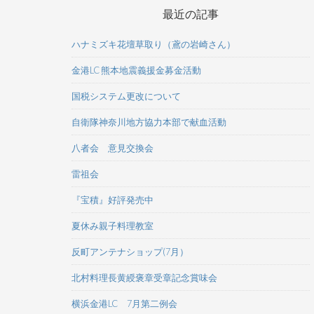
最近の記事
ハナミズキ花壇草取り（鳶の岩崎さん）
金港LC 熊本地震義援金募金活動
国税システム更改について
自衛隊神奈川地方協力本部で献血活動
八者会 意見交換会
雷祖会
『宝積』好評発売中
夏休み親子料理教室
反町アンテナショップ(7月）
北村料理長黄綬褒章受章記念賞味会
横浜金港LC 7月第二例会