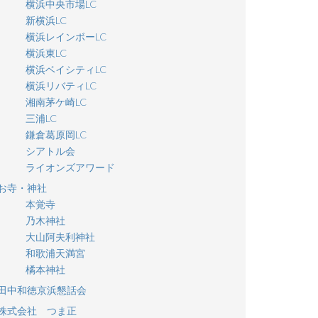
横浜中央市場LC
新横浜LC
横浜レインボーLC
横浜東LC
横浜ベイシティLC
横浜リバティLC
湘南茅ケ崎LC
三浦LC
鎌倉葛原岡LC
シアトル会
ライオンズアワード
お寺・神社
本覚寺
乃木神社
大山阿夫利神社
和歌浦天満宮
橘本神社
田中和徳京浜懇話会
株式会社 つま正