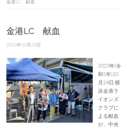
金港LC 献血
金港LC 献血
2023年10月24日
2023年(令
和5年)10
月24日 横
浜金港ラ
イオンズ
クラブに
よる献血
が、中央