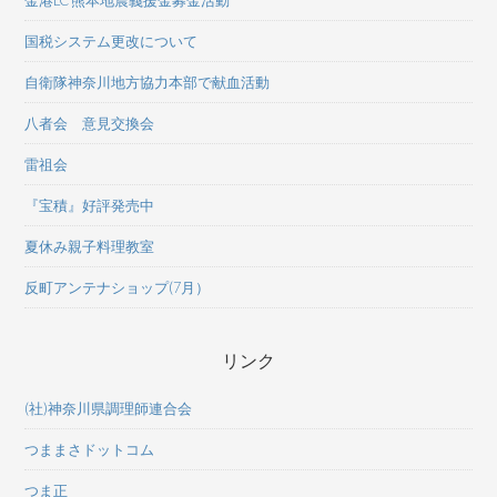
国税システム更改について
自衛隊神奈川地方協力本部で献血活動
八者会 意見交換会
雷祖会
『宝積』好評発売中
夏休み親子料理教室
反町アンテナショップ(7月）
リンク
(社)神奈川県調理師連合会
つままさドットコム
つま正