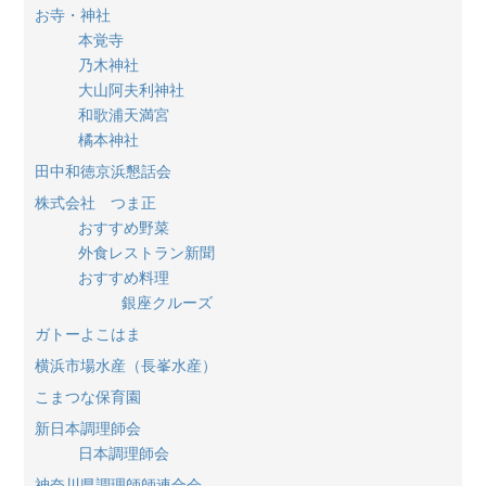
お寺・神社
本覚寺
乃木神社
大山阿夫利神社
和歌浦天満宮
橘本神社
田中和徳京浜懇話会
株式会社 つま正
おすすめ野菜
外食レストラン新聞
おすすめ料理
銀座クルーズ
ガトーよこはま
横浜市場水産（長峯水産）
こまつな保育園
新日本調理師会
日本調理師会
神奈川県調理師師連合会