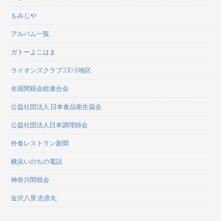
もみじや
アルバム一覧
ガトーよこはま
ライオンズクラブ330-B地区
全国間税会総連合会
公益社団法人 日本食品衛生協会
公益社団法人日本調理師会
外食レストラン新聞
横浜いのちの電話
神奈川間税会
金沢八景 忠彦丸