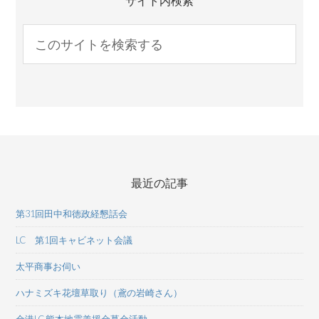
サイト内検索
最近の記事
第31回田中和徳政経懇話会
LC 第1回キャビネット会議
太平商事お伺い
ハナミズキ花壇草取り（鳶の岩崎さん）
金港LC 熊本地震義援金募金活動