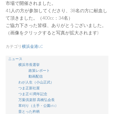
市場で開催されました。
41人の方が参加してくださり、38名の方に献血し
て頂きました。（400cc：34名）
ご協力下さった皆様、ありがとうございました。
（画像をクリックすると写真が拡大されます)
カテゴリ
横浜金港LC
ニュース
横浜市長選挙
政策レポート
動画配信
わが人生（小山正武）
つま正新社屋
つま正40周年記念
万葉倶楽部 高橋弘会長
草刈り（土手・公園etc)
昔とった杵柄