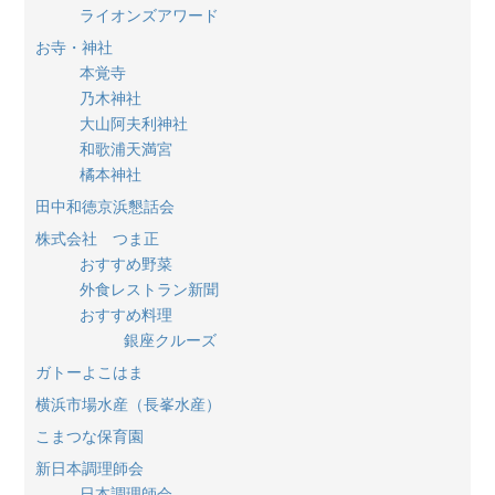
ライオンズアワード
お寺・神社
本覚寺
乃木神社
大山阿夫利神社
和歌浦天満宮
橘本神社
田中和徳京浜懇話会
株式会社 つま正
おすすめ野菜
外食レストラン新聞
おすすめ料理
銀座クルーズ
ガトーよこはま
横浜市場水産（長峯水産）
こまつな保育園
新日本調理師会
日本調理師会