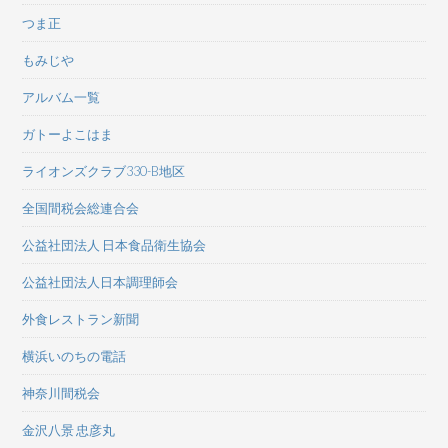
つま正
もみじや
アルバム一覧
ガトーよこはま
ライオンズクラブ330-B地区
全国間税会総連合会
公益社団法人 日本食品衛生協会
公益社団法人日本調理師会
外食レストラン新聞
横浜いのちの電話
神奈川間税会
金沢八景 忠彦丸