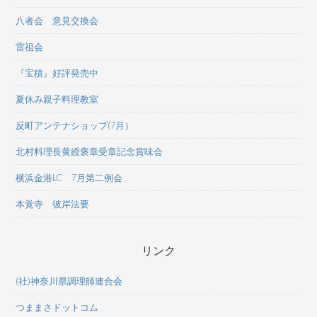
八者会 意見交換会
雷祖会
『宝積』好評発売中
夏休み親子料理教室
反町アンテナショップ(7月）
北村料理長黄綬褒章受章記念賞味会
横浜金港LC 7月第二例会
本覚寺 彼岸法要
リンク
(社)神奈川県調理師連合会
つままさドットコム