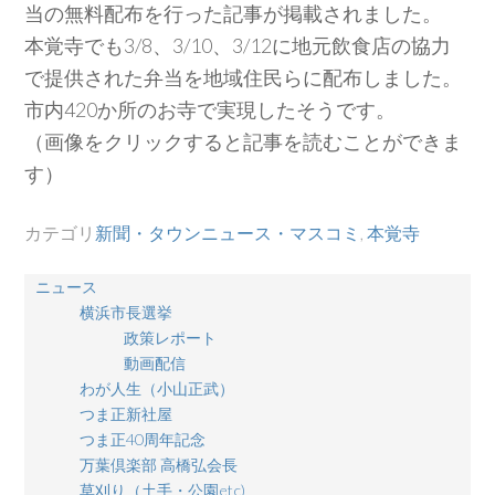
当の無料配布を行った記事が掲載されました。
本覚寺でも3/8、3/10、3/12に地元飲食店の協力
で提供された弁当を地域住民らに配布しました。
市内420か所のお寺で実現したそうです。
（画像をクリックすると記事を読むことができま
す）
カテゴリ
新聞・タウンニュース・マスコミ
,
本覚寺
ニュース
横浜市長選挙
政策レポート
動画配信
わが人生（小山正武）
つま正新社屋
つま正40周年記念
万葉倶楽部 高橋弘会長
草刈り（土手・公園etc)