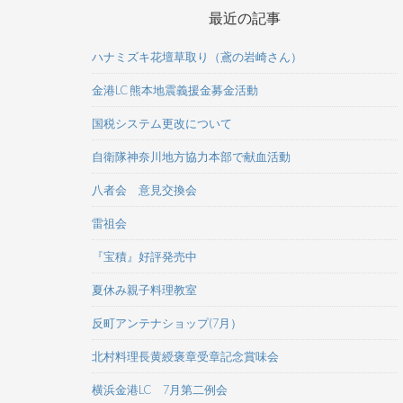
最近の記事
ハナミズキ花壇草取り（鳶の岩崎さん）
金港LC 熊本地震義援金募金活動
国税システム更改について
自衛隊神奈川地方協力本部で献血活動
八者会 意見交換会
雷祖会
『宝積』好評発売中
夏休み親子料理教室
反町アンテナショップ(7月）
北村料理長黄綬褒章受章記念賞味会
横浜金港LC 7月第二例会