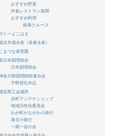
おすすめ野菜
外食レストラン新聞
おすすめ料理
銀座クルーズ
ガトーよこはま
横浜市場水産（長峯水産）
こまつな保育園
新日本調理師会
日本調理師会
神奈川県調理師師連合会
宇野登氏作品
横浜商工会議所
反町アンテナショップ
地域活性化委員会
わが町かながわ小旅行
港北小旅行
一期一会の会
横浜中央市場通り商店会