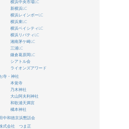
横浜中央市場LC
新横浜LC
横浜レインボーLC
横浜東LC
横浜ベイシティLC
横浜リバティLC
湘南茅ケ崎LC
三浦LC
鎌倉葛原岡LC
シアトル会
ライオンズアワード
お寺・神社
本覚寺
乃木神社
大山阿夫利神社
和歌浦天満宮
橘本神社
田中和徳京浜懇話会
株式会社 つま正