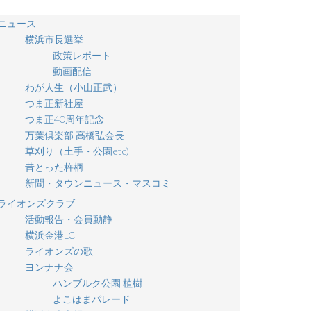
ニュース
横浜市長選挙
政策レポート
動画配信
わが人生（小山正武）
つま正新社屋
つま正40周年記念
万葉倶楽部 高橋弘会長
草刈り（土手・公園etc)
昔とった杵柄
新聞・タウンニュース・マスコミ
ライオンズクラブ
活動報告・会員動静
横浜金港LC
ライオンズの歌
ヨンナナ会
ハンブルク公園 植樹
よこはまパレード