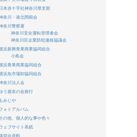
日本赤十字社神奈川県支部
神奈川・港北間税会
神奈川警察署
神奈川安全運転管理者会
神奈川区企業防犯連絡協議会
横浜新興青果商業協同組合
小島会
横浜青果商業協同組合
横浜魚市場卸協同組合
神奈川法人会
ゆう遊友の会旅行
もみじや
フォトアルバム
その他、個人的な事や色々
ウェブサイト表紙
講習会資料