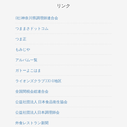
リンク
(社)神奈川県調理師連合会
つままさドットコム
つま正
もみじや
アルバム一覧
ガトーよこはま
ライオンズクラブ330-B地区
全国間税会総連合会
公益社団法人 日本食品衛生協会
公益社団法人日本調理師会
外食レストラン新聞