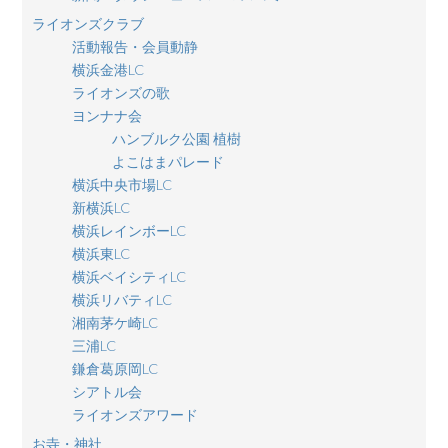
ライオンズクラブ
活動報告・会員動静
横浜金港LC
ライオンズの歌
ヨンナナ会
ハンブルク公園 植樹
よこはまパレード
横浜中央市場LC
新横浜LC
横浜レインボーLC
横浜東LC
横浜ベイシティLC
横浜リバティLC
湘南茅ケ崎LC
三浦LC
鎌倉葛原岡LC
シアトル会
ライオンズアワード
お寺・神社