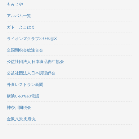
もみじや
アルバム一覧
ガトーよこはま
ライオンズクラブ330-B地区
全国間税会総連合会
公益社団法人 日本食品衛生協会
公益社団法人日本調理師会
外食レストラン新聞
横浜いのちの電話
神奈川間税会
金沢八景 忠彦丸