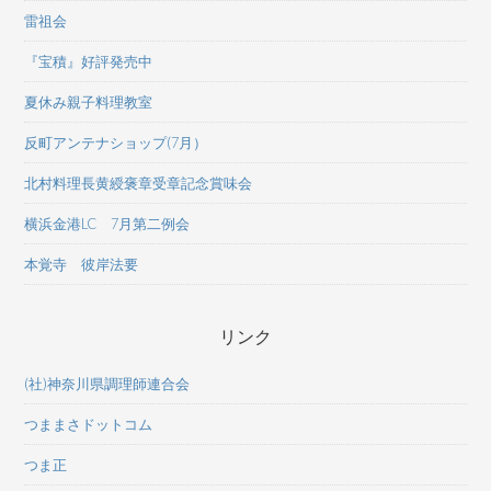
雷祖会
『宝積』好評発売中
夏休み親子料理教室
反町アンテナショップ(7月）
北村料理長黄綬褒章受章記念賞味会
横浜金港LC 7月第二例会
本覚寺 彼岸法要
リンク
(社)神奈川県調理師連合会
つままさドットコム
つま正