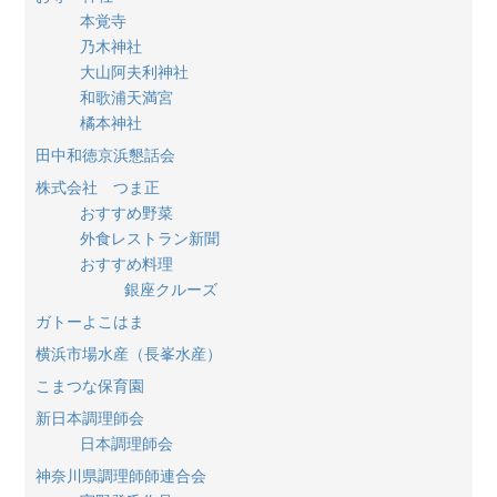
本覚寺
乃木神社
大山阿夫利神社
和歌浦天満宮
橘本神社
田中和徳京浜懇話会
株式会社 つま正
おすすめ野菜
外食レストラン新聞
おすすめ料理
銀座クルーズ
ガトーよこはま
横浜市場水産（長峯水産）
こまつな保育園
新日本調理師会
日本調理師会
神奈川県調理師師連合会