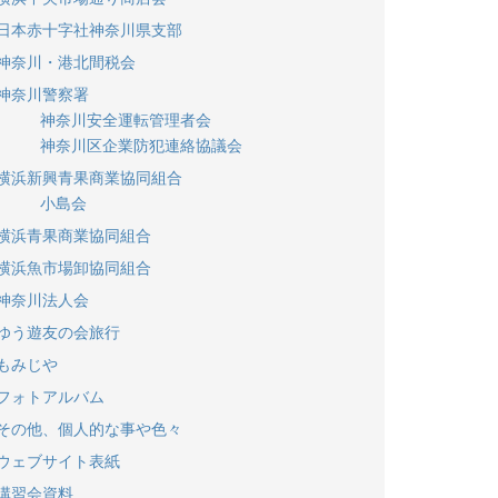
日本赤十字社神奈川県支部
神奈川・港北間税会
神奈川警察署
神奈川安全運転管理者会
神奈川区企業防犯連絡協議会
横浜新興青果商業協同組合
小島会
横浜青果商業協同組合
横浜魚市場卸協同組合
神奈川法人会
ゆう遊友の会旅行
もみじや
フォトアルバム
その他、個人的な事や色々
ウェブサイト表紙
講習会資料