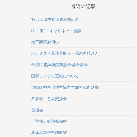
最近の記事
第31回田中和徳政経懇話会
LC 第1回キャビネット会議
太平商事お伺い
ハナミズキ花壇草取り（鳶の岩崎さん）
金港LC 熊本地震義援金募金活動
国税システム更改について
自衛隊神奈川地方協力本部で献血活動
八者会 意見交換会
雷祖会
『宝積』好評発売中
夏休み親子料理教室