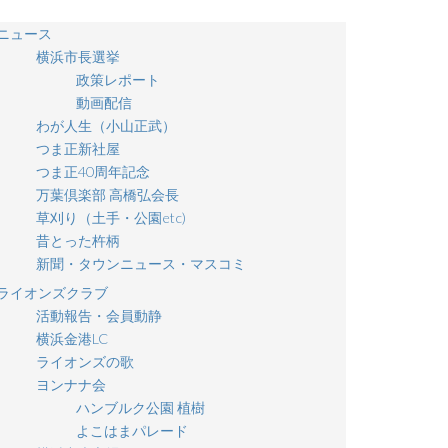
ニュース
横浜市長選挙
政策レポート
動画配信
わが人生（小山正武）
つま正新社屋
つま正40周年記念
万葉倶楽部 高橋弘会長
草刈り（土手・公園etc)
昔とった杵柄
新聞・タウンニュース・マスコミ
ライオンズクラブ
活動報告・会員動静
横浜金港LC
ライオンズの歌
ヨンナナ会
ハンブルク公園 植樹
よこはまパレード