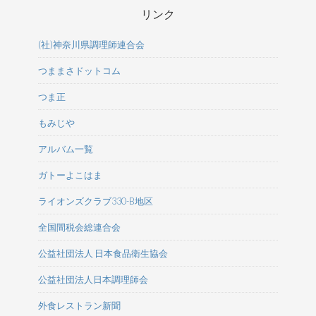
リンク
(社)神奈川県調理師連合会
つままさドットコム
つま正
もみじや
アルバム一覧
ガトーよこはま
ライオンズクラブ330-B地区
全国間税会総連合会
公益社団法人 日本食品衛生協会
公益社団法人日本調理師会
外食レストラン新聞