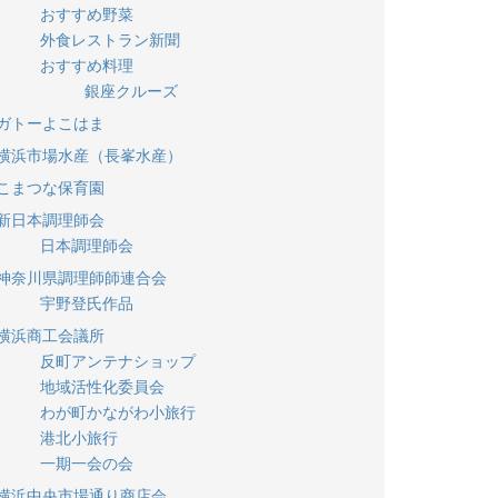
おすすめ野菜
外食レストラン新聞
おすすめ料理
銀座クルーズ
ガトーよこはま
横浜市場水産（長峯水産）
こまつな保育園
新日本調理師会
日本調理師会
神奈川県調理師師連合会
宇野登氏作品
横浜商工会議所
反町アンテナショップ
地域活性化委員会
わが町かながわ小旅行
港北小旅行
一期一会の会
横浜中央市場通り商店会