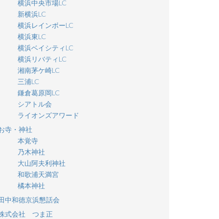
横浜中央市場LC
新横浜LC
横浜レインボーLC
横浜東LC
横浜ベイシティLC
横浜リバティLC
湘南茅ケ崎LC
三浦LC
鎌倉葛原岡LC
シアトル会
ライオンズアワード
お寺・神社
本覚寺
乃木神社
大山阿夫利神社
和歌浦天満宮
橘本神社
田中和徳京浜懇話会
株式会社 つま正