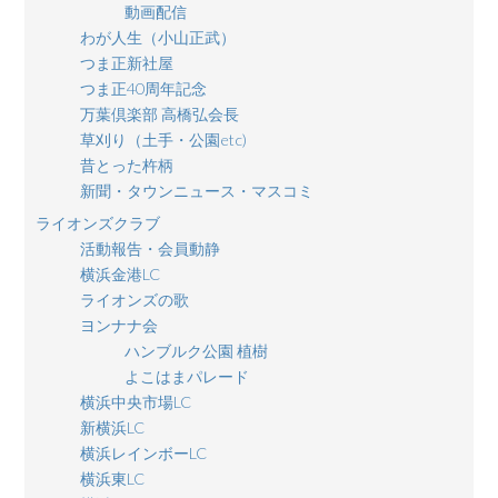
動画配信
わが人生（小山正武）
つま正新社屋
つま正40周年記念
万葉倶楽部 高橋弘会長
草刈り（土手・公園etc)
昔とった杵柄
新聞・タウンニュース・マスコミ
ライオンズクラブ
活動報告・会員動静
横浜金港LC
ライオンズの歌
ヨンナナ会
ハンブルク公園 植樹
よこはまパレード
横浜中央市場LC
新横浜LC
横浜レインボーLC
横浜東LC