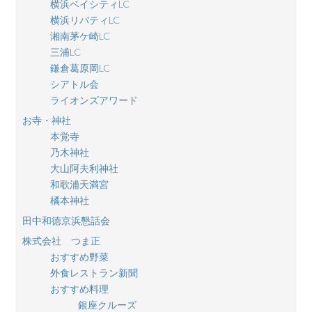
横浜ベイシティLC
横浜リバティLC
湘南茅ケ崎LC
三浦LC
鎌倉葛原岡LC
シアトル会
ライオンズアワード
お寺・神社
本覚寺
乃木神社
大山阿夫利神社
和歌浦天満宮
橘本神社
田中和徳京浜懇話会
株式会社 つま正
おすすめ野菜
外食レストラン新聞
おすすめ料理
銀座クルーズ