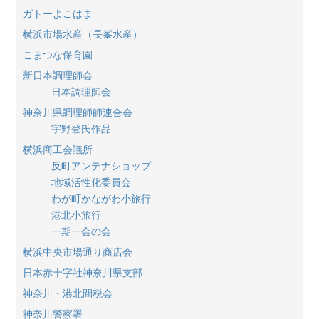
ガトーよこはま
横浜市場水産（長峯水産）
こまつな保育園
新日本調理師会
日本調理師会
神奈川県調理師師連合会
宇野登氏作品
横浜商工会議所
反町アンテナショップ
地域活性化委員会
わが町かながわ小旅行
港北小旅行
一期一会の会
横浜中央市場通り商店会
日本赤十字社神奈川県支部
神奈川・港北間税会
神奈川警察署