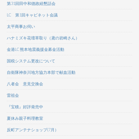
第31回田中和德政経懇話会
LC 第1回キャビネット会議
太平商事お伺い
ハナミズキ花壇草取り（鳶の岩崎さん）
金港LC 熊本地震義援金募金活動
国税システム更改について
自衛隊神奈川地方協力本部で献血活動
八者会 意見交換会
雷祖会
『宝積』好評発売中
夏休み親子料理教室
反町アンテナショップ(7月）