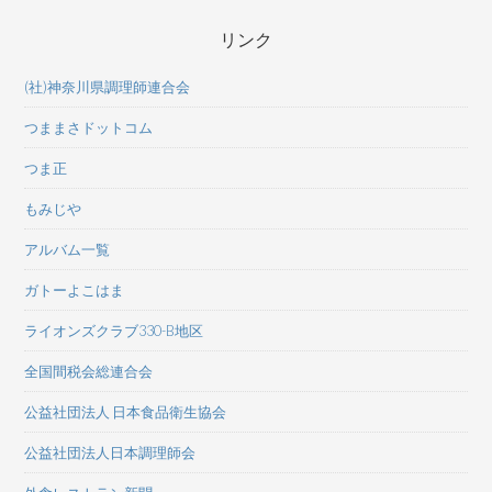
リンク
(社)神奈川県調理師連合会
つままさドットコム
つま正
もみじや
アルバム一覧
ガトーよこはま
ライオンズクラブ330-B地区
全国間税会総連合会
公益社団法人 日本食品衛生協会
公益社団法人日本調理師会