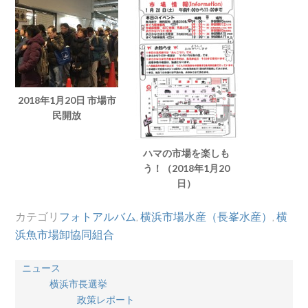
2018年1月20日 市場市
民開放
ハマの市場を楽しも
う！（2018年1月20
日）
カテゴリ
フォトアルバム
,
横浜市場水産（長峯水産）
,
横
浜魚市場卸協同組合
ニュース
横浜市長選挙
政策レポート