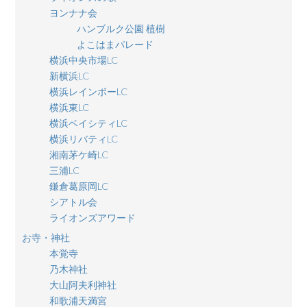
ヨンナナ会
ハンブルク公園 植樹
よこはまパレード
横浜中央市場LC
新横浜LC
横浜レインボーLC
横浜東LC
横浜ベイシティLC
横浜リバティLC
湘南茅ケ崎LC
三浦LC
鎌倉葛原岡LC
シアトル会
ライオンズアワード
お寺・神社
本覚寺
乃木神社
大山阿夫利神社
和歌浦天満宮