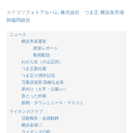
カテゴリ
フォトアルバム
,
株式会社 つま正
,
横浜魚市場
卸協同組合
ニュース
横浜市長選挙
政策レポート
動画配信
わが人生（小山正武）
つま正新社屋
つま正40周年記念
万葉倶楽部 高橋弘会長
草刈り（土手・公園etc)
昔とった杵柄
新聞・タウンニュース・マスコミ
ライオンズクラブ
活動報告・会員動静
横浜金港LC
ライオンズの歌