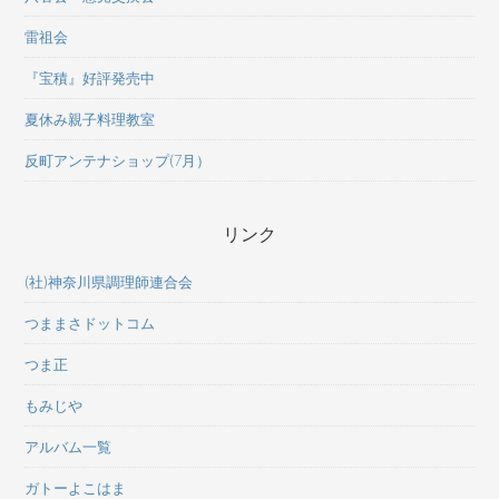
雷祖会
『宝積』好評発売中
夏休み親子料理教室
反町アンテナショップ(7月）
リンク
(社)神奈川県調理師連合会
つままさドットコム
つま正
もみじや
アルバム一覧
ガトーよこはま