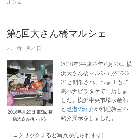
ルシェ
第5回大さん橋マルシェ
2018年1月26日
2018年(平成29年)1月20日 横
浜大さん橋マルシェが1/20-
21と開催され、つま正も群
馬ハナビラタケで出店しま
した。横浜中央市場水産部
も
漁港の紹介
や料理教室の
2018年月20日 第5回 横
紹介展示をしました。
浜大さん橋マルシ
（←クリックすると写真が見られます)