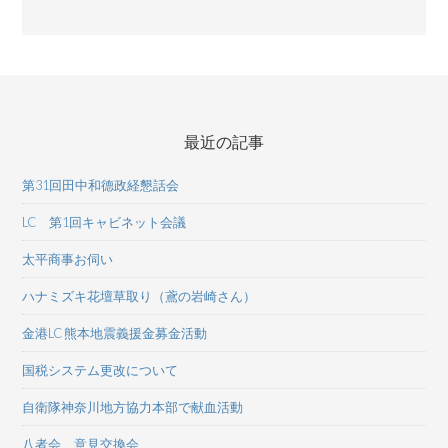
最近の記事
第31回田中和德政経懇話会
LC 第1回キャビネット会議
太平商事お伺い
ハナミズキ花壇草取り（鳶の岩崎さん）
金港LC 熊本地震義援金募金活動
国税システム更改について
自衛隊神奈川地方協力本部で献血活動
八者会 意見交換会