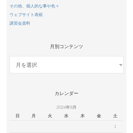
その他、個人的な事や色々
ウェブサイト表紙
講習会資料
月別コンテンツ
月
別
コ
ン
テ
カレンダー
ン
ツ
2026年8月
日
月
火
水
木
金
土
1