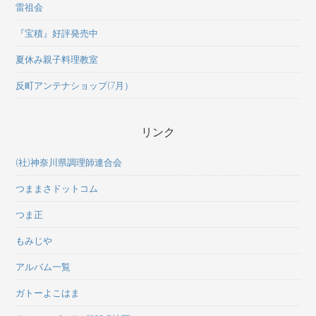
雷祖会
『宝積』好評発売中
夏休み親子料理教室
反町アンテナショップ(7月）
リンク
(社)神奈川県調理師連合会
つままさドットコム
つま正
もみじや
アルバム一覧
ガトーよこはま