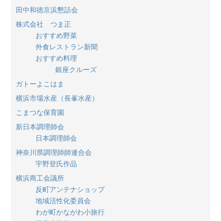
田中和徳京浜懇話会
株式会社 つま正
おすすめ野菜
外食レストラン新聞
おすすめ料理
銀座クルーズ
ガトーよこはま
横浜市場水産（長峯水産）
こまつな保育園
新日本調理師会
日本調理師会
神奈川県調理師師連合会
宇野登氏作品
横浜商工会議所
反町アンテナショップ
地域活性化委員会
わが町かながわ小旅行