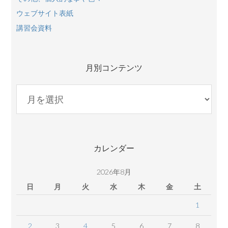
ウェブサイト表紙
講習会資料
月別コンテンツ
月
別
コ
ン
テ
カレンダー
ン
ツ
2026年8月
日
月
火
水
木
金
土
1
2
3
4
5
6
7
8