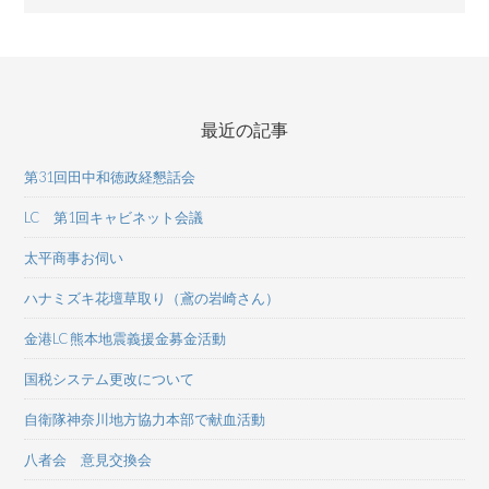
最近の記事
第31回田中和徳政経懇話会
LC 第1回キャビネット会議
太平商事お伺い
ハナミズキ花壇草取り（鳶の岩崎さん）
金港LC 熊本地震義援金募金活動
国税システム更改について
自衛隊神奈川地方協力本部で献血活動
八者会 意見交換会