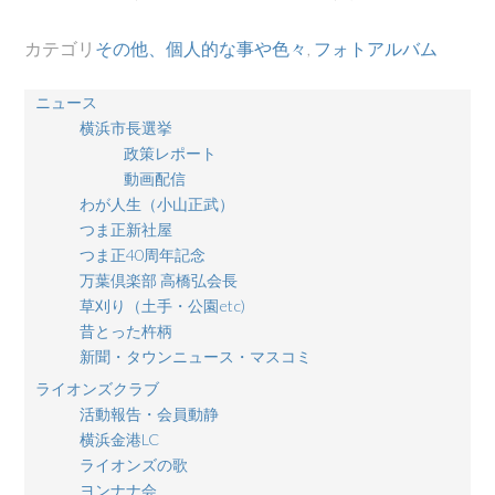
カテゴリ
その他、個人的な事や色々
,
フォトアルバム
ニュース
横浜市長選挙
政策レポート
動画配信
わが人生（小山正武）
つま正新社屋
つま正40周年記念
万葉倶楽部 高橋弘会長
草刈り（土手・公園etc)
昔とった杵柄
新聞・タウンニュース・マスコミ
ライオンズクラブ
活動報告・会員動静
横浜金港LC
ライオンズの歌
ヨンナナ会