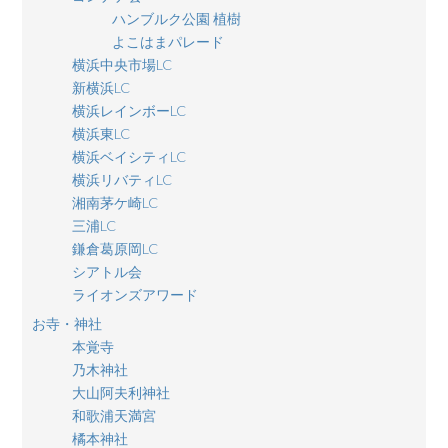
ハンブルク公園 植樹
よこはまパレード
横浜中央市場LC
新横浜LC
横浜レインボーLC
横浜東LC
横浜ベイシティLC
横浜リバティLC
湘南茅ケ崎LC
三浦LC
鎌倉葛原岡LC
シアトル会
ライオンズアワード
お寺・神社
本覚寺
乃木神社
大山阿夫利神社
和歌浦天満宮
橘本神社