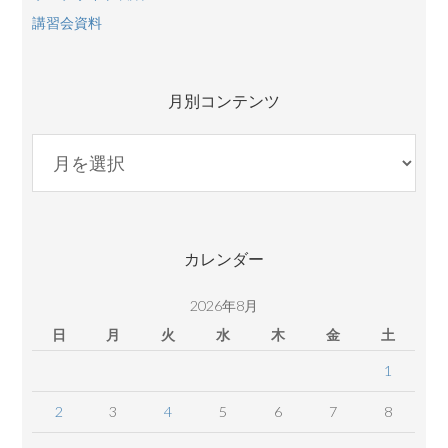
講習会資料
月別コンテンツ
月
別
コ
ン
テ
カレンダー
ン
ツ
2026年8月
日
月
火
水
木
金
土
1
2
3
4
5
6
7
8