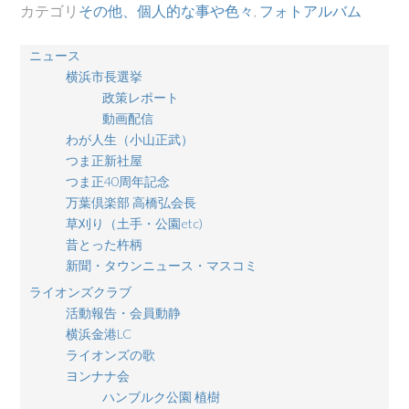
カテゴリ
その他、個人的な事や色々
,
フォトアルバム
ニュース
横浜市長選挙
政策レポート
動画配信
わが人生（小山正武）
つま正新社屋
つま正40周年記念
万葉倶楽部 高橋弘会長
草刈り（土手・公園etc)
昔とった杵柄
新聞・タウンニュース・マスコミ
ライオンズクラブ
活動報告・会員動静
横浜金港LC
ライオンズの歌
ヨンナナ会
ハンブルク公園 植樹