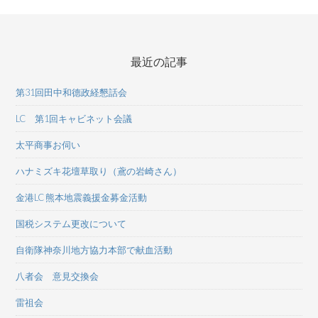
最近の記事
第31回田中和德政経懇話会
LC 第1回キャビネット会議
太平商事お伺い
ハナミズキ花壇草取り（鳶の岩崎さん）
金港LC 熊本地震義援金募金活動
国税システム更改について
自衛隊神奈川地方協力本部で献血活動
八者会 意見交換会
雷祖会