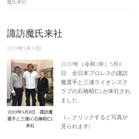
魔氏来社
諏訪魔氏来社
2019年5月14日
2019年（令和1年）5月8
日 全日本プロレスの諏訪
魔選手と三浦ライオンズク
ラブの石橋昭仁Lが来社され
ました。
2019年5月8日 諏訪魔
（←クリックすると写真が
選手と三浦LC石橋昭仁L
見られます)
来社