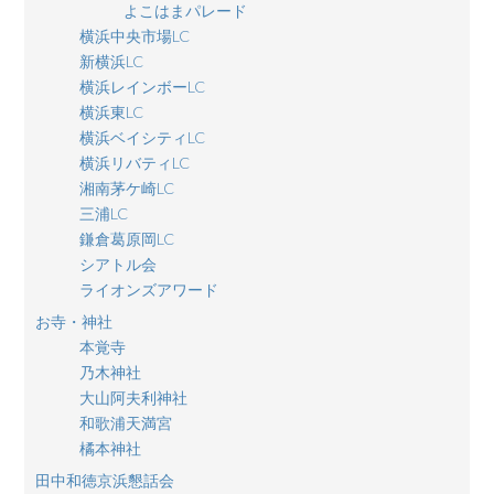
よこはまパレード
横浜中央市場LC
新横浜LC
横浜レインボーLC
横浜東LC
横浜ベイシティLC
横浜リバティLC
湘南茅ケ崎LC
三浦LC
鎌倉葛原岡LC
シアトル会
ライオンズアワード
お寺・神社
本覚寺
乃木神社
大山阿夫利神社
和歌浦天満宮
橘本神社
田中和徳京浜懇話会