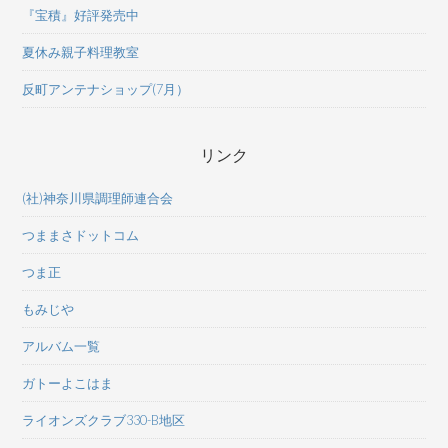
『宝積』好評発売中
夏休み親子料理教室
反町アンテナショップ(7月）
リンク
(社)神奈川県調理師連合会
つままさドットコム
つま正
もみじや
アルバム一覧
ガトーよこはま
ライオンズクラブ330-B地区