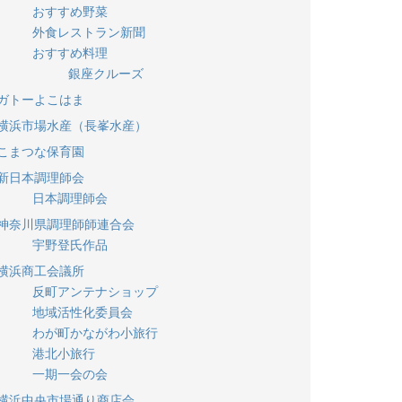
おすすめ野菜
外食レストラン新聞
おすすめ料理
銀座クルーズ
ガトーよこはま
横浜市場水産（長峯水産）
こまつな保育園
新日本調理師会
日本調理師会
神奈川県調理師師連合会
宇野登氏作品
横浜商工会議所
反町アンテナショップ
地域活性化委員会
わが町かながわ小旅行
港北小旅行
一期一会の会
横浜中央市場通り商店会