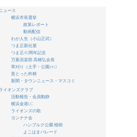
ニュース
横浜市長選挙
政策レポート
動画配信
わが人生（小山正武）
つま正新社屋
つま正40周年記念
万葉倶楽部 高橋弘会長
草刈り（土手・公園etc)
昔とった杵柄
新聞・タウンニュース・マスコミ
ライオンズクラブ
活動報告・会員動静
横浜金港LC
ライオンズの歌
ヨンナナ会
ハンブルク公園 植樹
よこはまパレード