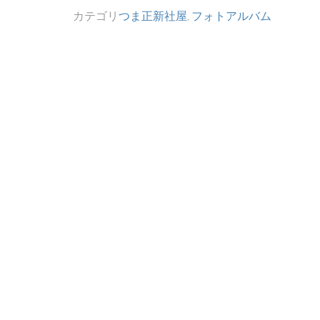
カテゴリ
つま正新社屋
,
フォトアルバム