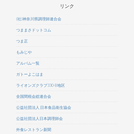
リンク
(社)神奈川県調理師連合会
つままさドットコム
つま正
もみじや
アルバム一覧
ガトーよこはま
ライオンズクラブ330-B地区
全国間税会総連合会
公益社団法人 日本食品衛生協会
公益社団法人日本調理師会
外食レストラン新聞