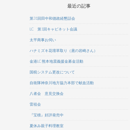
最近の記事
第31回田中和德政経懇話会
LC 第1回キャビネット会議
太平商事お伺い
ハナミズキ花壇草取り（鳶の岩崎さん）
金港LC 熊本地震義援金募金活動
国税システム更改について
自衛隊神奈川地方協力本部で献血活動
八者会 意見交換会
雷祖会
『宝積』好評発売中
夏休み親子料理教室