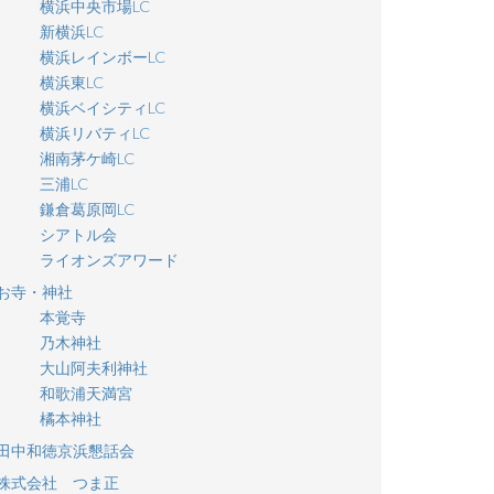
横浜中央市場LC
新横浜LC
横浜レインボーLC
横浜東LC
横浜ベイシティLC
横浜リバティLC
湘南茅ケ崎LC
三浦LC
鎌倉葛原岡LC
シアトル会
ライオンズアワード
お寺・神社
本覚寺
乃木神社
大山阿夫利神社
和歌浦天満宮
橘本神社
田中和徳京浜懇話会
株式会社 つま正