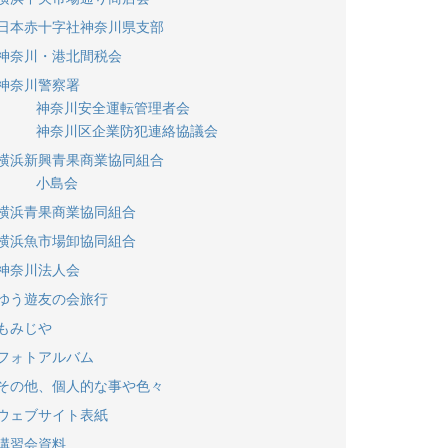
日本赤十字社神奈川県支部
神奈川・港北間税会
神奈川警察署
神奈川安全運転管理者会
神奈川区企業防犯連絡協議会
横浜新興青果商業協同組合
小島会
横浜青果商業協同組合
横浜魚市場卸協同組合
神奈川法人会
ゆう遊友の会旅行
もみじや
フォトアルバム
その他、個人的な事や色々
ウェブサイト表紙
講習会資料