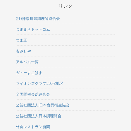
リンク
(社)神奈川県調理師連合会
つままさドットコム
つま正
もみじや
アルバム一覧
ガトーよこはま
ライオンズクラブ330-B地区
全国間税会総連合会
公益社団法人 日本食品衛生協会
公益社団法人日本調理師会
外食レストラン新聞