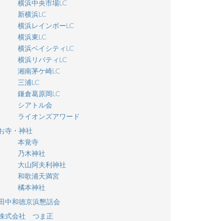
横浜中央市場LC
新横浜LC
横浜レインボーLC
横浜東LC
横浜ベイシティLC
横浜リバティLC
湘南茅ケ崎LC
三浦LC
鎌倉葛原岡LC
シアトル会
ライオンズアワード
お寺・神社
本覚寺
乃木神社
大山阿夫利神社
和歌浦天満宮
橘本神社
田中和徳京浜懇話会
株式会社 つま正