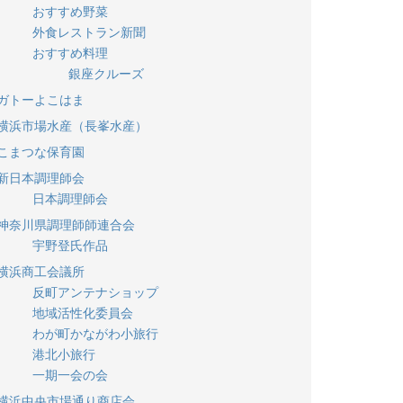
おすすめ野菜
外食レストラン新聞
おすすめ料理
銀座クルーズ
ガトーよこはま
横浜市場水産（長峯水産）
こまつな保育園
新日本調理師会
日本調理師会
神奈川県調理師師連合会
宇野登氏作品
横浜商工会議所
反町アンテナショップ
地域活性化委員会
わが町かながわ小旅行
港北小旅行
一期一会の会
横浜中央市場通り商店会