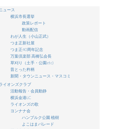
ニュース
横浜市長選挙
政策レポート
動画配信
わが人生（小山正武）
つま正新社屋
つま正40周年記念
万葉倶楽部 高橋弘会長
草刈り（土手・公園etc)
昔とった杵柄
新聞・タウンニュース・マスコミ
ライオンズクラブ
活動報告・会員動静
横浜金港LC
ライオンズの歌
ヨンナナ会
ハンブルク公園 植樹
よこはまパレード