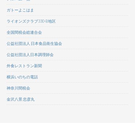
ガトーよこはま
ライオンズクラブ330-B地区
全国間税会総連合会
公益社団法人 日本食品衛生協会
公益社団法人日本調理師会
外食レストラン新聞
横浜いのちの電話
神奈川間税会
金沢八景 忠彦丸