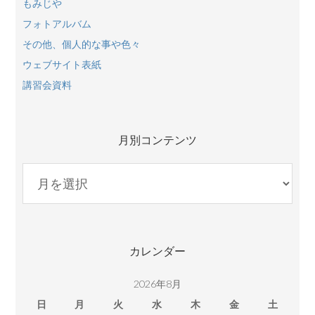
もみじや
フォトアルバム
その他、個人的な事や色々
ウェブサイト表紙
講習会資料
月別コンテンツ
月
別
コ
ン
テ
カレンダー
ン
ツ
2026年8月
日
月
火
水
木
金
土