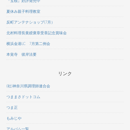
『宝積』好評発売中
夏休み親子料理教室
反町アンテナショップ(7月）
北村料理長黄綬褒章受章記念賞味会
横浜金港LC 7月第二例会
本覚寺 彼岸法要
リンク
(社)神奈川県調理師連合会
つままさドットコム
つま正
もみじや
アルバム一覧