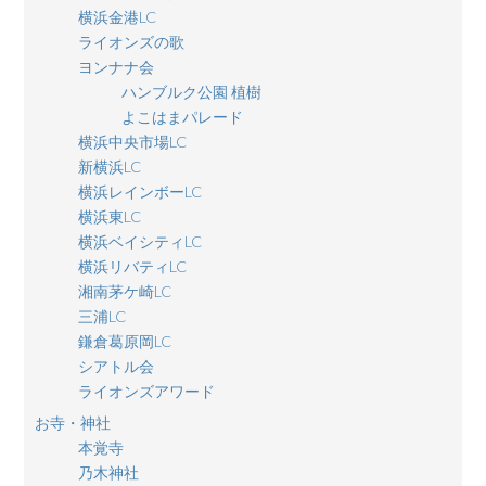
横浜金港LC
ライオンズの歌
ヨンナナ会
ハンブルク公園 植樹
よこはまパレード
横浜中央市場LC
新横浜LC
横浜レインボーLC
横浜東LC
横浜ベイシティLC
横浜リバティLC
湘南茅ケ崎LC
三浦LC
鎌倉葛原岡LC
シアトル会
ライオンズアワード
お寺・神社
本覚寺
乃木神社