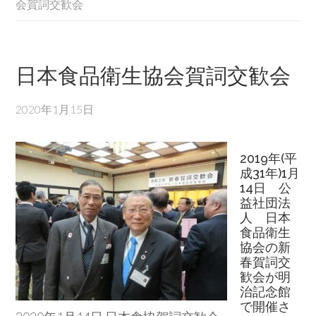
会賀詞交歓会
日本食品衛生協会賀詞交歓会
2020年1月15日
2019年(平
成31年)1月
14日 公
益社団法
人 日本
食品衛生
協会の新
春賀詞交
歓会が明
治記念館
で開催さ