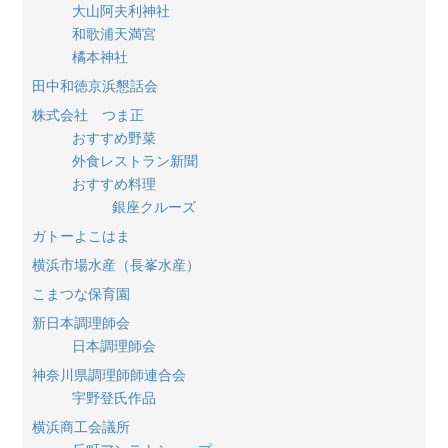
大山阿夫利神社
和歌浦天満宮
橘本神社
田中和徳京浜懇話会
株式会社 つま正
おすすめ野菜
外食レストラン新聞
おすすめ料理
銀座クルーズ
ガトーよこはま
横浜市場水産（長峯水産）
こまつな保育園
新日本調理師会
日本調理師会
神奈川県調理師師連合会
宇野登氏作品
横浜商工会議所