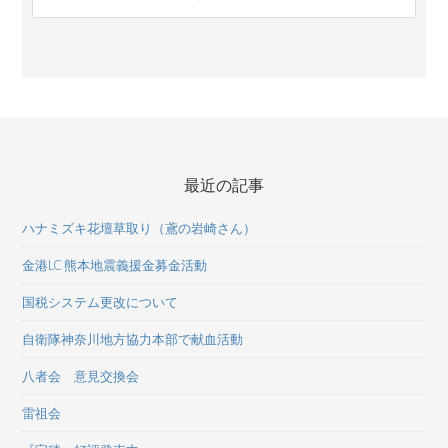
最近の記事
ハナミズキ花壇草取り（鳶の岩崎さん）
金港LC 熊本地震義援金募金活動
国税システム更改について
自衛隊神奈川地方協力本部で献血活動
八者会 意見交換会
雷祖会