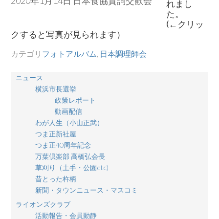
2020年1月14日 日本食協賀詞交歓会
れまし
た。
(←クリッ
クすると写真が見られます）
カテゴリ
フォトアルバム
,
日本調理師会
ニュース
横浜市長選挙
政策レポート
動画配信
わが人生（小山正武）
つま正新社屋
つま正40周年記念
万葉倶楽部 高橋弘会長
草刈り（土手・公園etc)
昔とった杵柄
新聞・タウンニュース・マスコミ
ライオンズクラブ
活動報告・会員動静