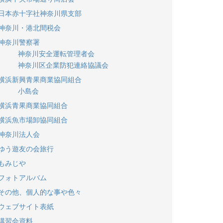
日本赤十字社神奈川県支部
神奈川・港北間税会
神奈川警察署
神奈川安全運転管理者会
神奈川区企業防犯連絡協議会
横浜新興青果商業協同組合
小島会
横浜青果商業協同組合
横浜魚市場卸協同組合
神奈川法人会
ゆう遊友の会旅行
もみじや
フォトアルバム
その他、個人的な事や色々
ウェブサイト表紙
講習会資料