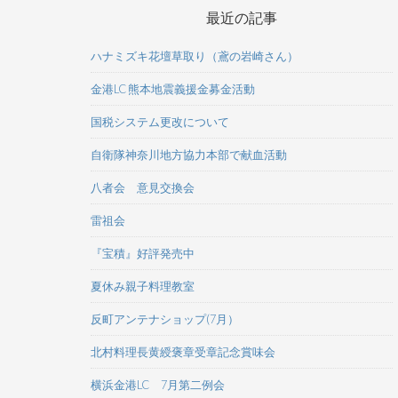
最近の記事
ハナミズキ花壇草取り（鳶の岩崎さん）
金港LC 熊本地震義援金募金活動
国税システム更改について
自衛隊神奈川地方協力本部で献血活動
八者会 意見交換会
雷祖会
『宝積』好評発売中
夏休み親子料理教室
反町アンテナショップ(7月）
北村料理長黄綬褒章受章記念賞味会
横浜金港LC 7月第二例会