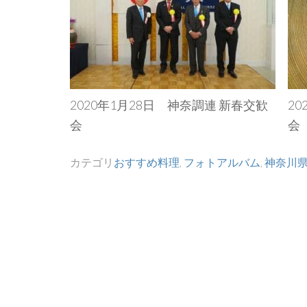
2020年1月28日 神奈調連 新春交歓
2
会
会
カテゴリ
おすすめ料理
,
フォトアルバム
,
神奈川