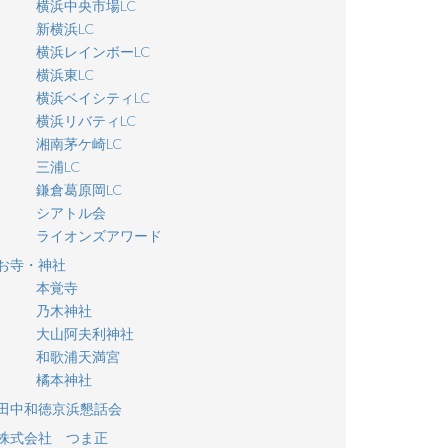
横浜中央市場LC
新横浜LC
横浜レインボーLC
横浜東LC
横浜ベイシティLC
横浜リバティLC
湘南茅ケ崎LC
三浦LC
鎌倉葛原岡LC
シアトル会
ライオンズアワード
お寺・神社
本覚寺
乃木神社
大山阿夫利神社
和歌浦天満宮
橘本神社
田中和徳京浜懇話会
株式会社 つま正