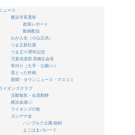
ニュース
横浜市長選挙
政策レポート
動画配信
わが人生（小山正武）
つま正新社屋
つま正40周年記念
万葉倶楽部 高橋弘会長
草刈り（土手・公園etc)
昔とった杵柄
新聞・タウンニュース・マスコミ
ライオンズクラブ
活動報告・会員動静
横浜金港LC
ライオンズの歌
ヨンナナ会
ハンブルク公園 植樹
よこはまパレード