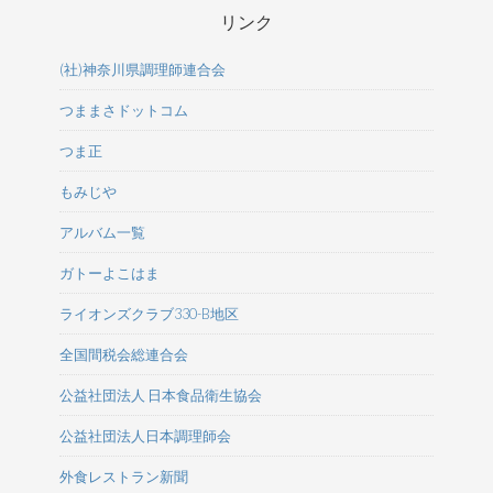
リンク
(社)神奈川県調理師連合会
つままさドットコム
つま正
もみじや
アルバム一覧
ガトーよこはま
ライオンズクラブ330-B地区
全国間税会総連合会
公益社団法人 日本食品衛生協会
公益社団法人日本調理師会
外食レストラン新聞