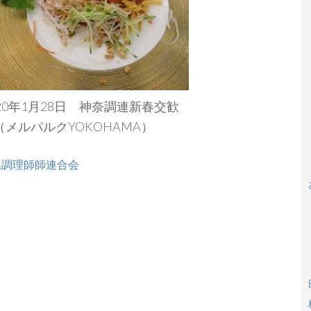
020年1月28日 神奈調連新春交歓
（メルパルクYOKOHAMA）
県調理師師連合会