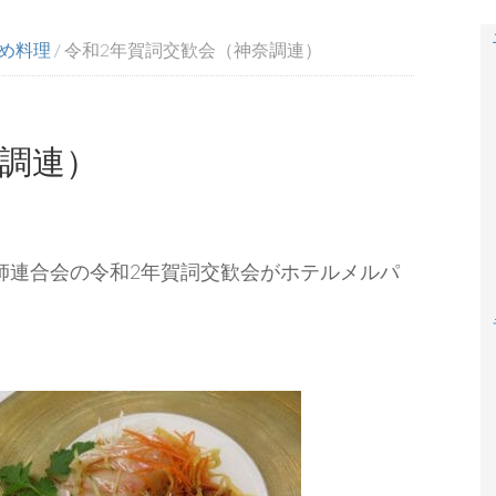
め料理
/
令和2年賀詞交歓会（神奈調連）
奈調連）
川調理師連合会の令和2年賀詞交歓会がホテルメルパ