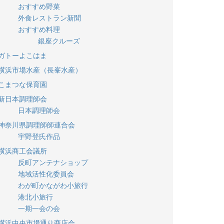
おすすめ野菜
外食レストラン新聞
おすすめ料理
銀座クルーズ
ガトーよこはま
横浜市場水産（長峯水産）
こまつな保育園
新日本調理師会
日本調理師会
神奈川県調理師師連合会
宇野登氏作品
横浜商工会議所
反町アンテナショップ
地域活性化委員会
わが町かながわ小旅行
港北小旅行
一期一会の会
横浜中央市場通り商店会