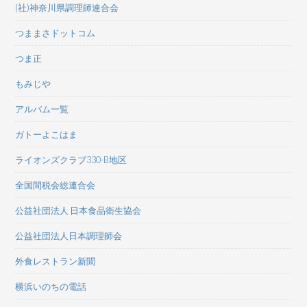
(社)神奈川県調理師連合会
つままさドットコム
つま正
もみじや
アルバム一覧
ガトーよこはま
ライオンズクラブ330-B地区
全国間税会総連合会
公益社団法人 日本食品衛生協会
公益社団法人日本調理師会
外食レストラン新聞
横浜いのちの電話