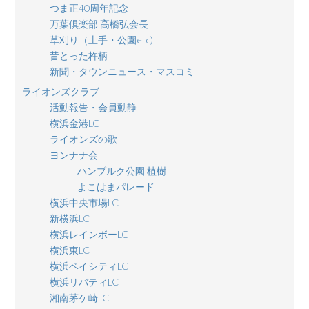
つま正40周年記念
万葉倶楽部 高橋弘会長
草刈り（土手・公園etc)
昔とった杵柄
新聞・タウンニュース・マスコミ
ライオンズクラブ
活動報告・会員動静
横浜金港LC
ライオンズの歌
ヨンナナ会
ハンブルク公園 植樹
よこはまパレード
横浜中央市場LC
新横浜LC
横浜レインボーLC
横浜東LC
横浜ベイシティLC
横浜リバティLC
湘南茅ケ崎LC