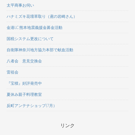
太平商事お伺い
ハナミズキ花壇草取り（鳶の岩崎さん）
金港LC 熊本地震義援金募金活動
国税システム更改について
自衛隊神奈川地方協力本部で献血活動
八者会 意見交換会
雷祖会
『宝積』好評発売中
夏休み親子料理教室
反町アンテナショップ(7月）
リンク