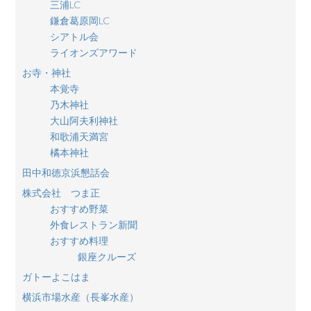
三浦LC
鎌倉葛原岡LC
シアトル会
ライオンズアワード
お寺・神社
本覚寺
乃木神社
大山阿夫利神社
和歌浦天満宮
橘本神社
田中和徳京浜懇話会
株式会社 つま正
おすすめ野菜
外食レストラン新聞
おすすめ料理
銀座クルーズ
ガトーよこはま
横浜市場水産（長峯水産）