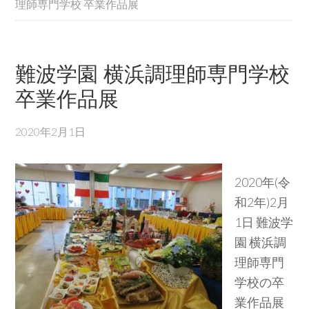
理師専門学校 卒業作品展
難波学園 横浜調理師専門学校
卒業作品展
2020年2月1日
2020年(令
和2年)2月
1日 難波学
園 横浜調
理師専門
学校の卒
業作品展