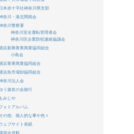
日本赤十字社神奈川県支部
神奈川・港北間税会
神奈川警察署
神奈川安全運転管理者会
神奈川区企業防犯連絡協議会
横浜新興青果商業協同組合
小島会
横浜青果商業協同組合
横浜魚市場卸協同組合
神奈川法人会
ゆう遊友の会旅行
もみじや
フォトアルバム
その他、個人的な事や色々
ウェブサイト表紙
講習会資料