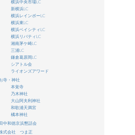
横浜中央市場LC
新横浜LC
横浜レインボーLC
横浜東LC
横浜ベイシティLC
横浜リバティLC
湘南茅ケ崎LC
三浦LC
鎌倉葛原岡LC
シアトル会
ライオンズアワード
お寺・神社
本覚寺
乃木神社
大山阿夫利神社
和歌浦天満宮
橘本神社
田中和徳京浜懇話会
株式会社 つま正