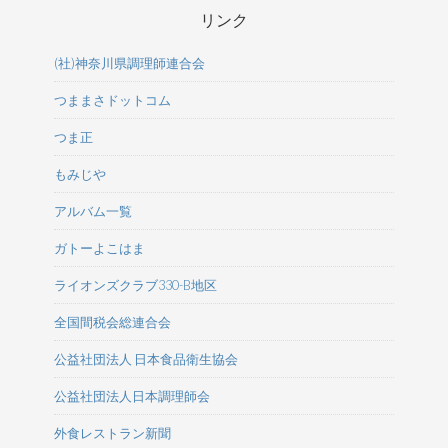
リンク
(社)神奈川県調理師連合会
つままさドットコム
つま正
もみじや
アルバム一覧
ガトーよこはま
ライオンズクラブ330-B地区
全国間税会総連合会
公益社団法人 日本食品衛生協会
公益社団法人日本調理師会
外食レストラン新聞