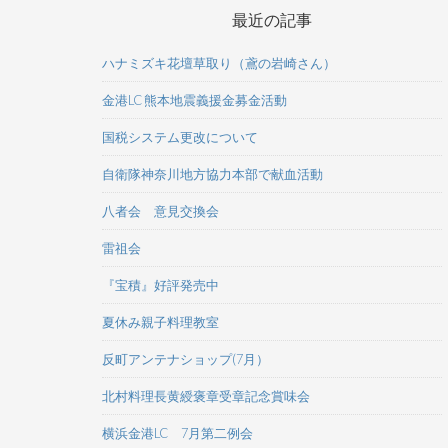
最近の記事
ハナミズキ花壇草取り（鳶の岩崎さん）
金港LC 熊本地震義援金募金活動
国税システム更改について
自衛隊神奈川地方協力本部で献血活動
八者会 意見交換会
雷祖会
『宝積』好評発売中
夏休み親子料理教室
反町アンテナショップ(7月）
北村料理長黄綬褒章受章記念賞味会
横浜金港LC 7月第二例会