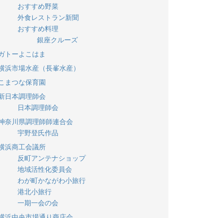
おすすめ野菜
外食レストラン新聞
おすすめ料理
銀座クルーズ
ガトーよこはま
横浜市場水産（長峯水産）
こまつな保育園
新日本調理師会
日本調理師会
神奈川県調理師師連合会
宇野登氏作品
横浜商工会議所
反町アンテナショップ
地域活性化委員会
わが町かながわ小旅行
港北小旅行
一期一会の会
横浜中央市場通り商店会