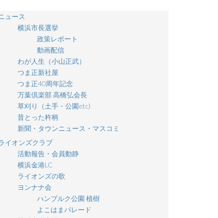
ニュース
横浜市長選挙
政策レポート
動画配信
わが人生（小山正武）
つま正新社屋
つま正40周年記念
万葉倶楽部 高橋弘会長
草刈り（土手・公園etc)
昔とった杵柄
新聞・タウンニュース・マスコミ
ライオンズクラブ
活動報告・会員動静
横浜金港LC
ライオンズの歌
ヨンナナ会
ハンブルク公園 植樹
よこはまパレード