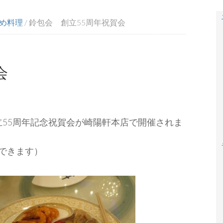
め料理
/
鈴包会 創立55周年祝賀会
会
会 創立55周年記念祝賀会が崎陽軒本店で開催されま
できます）