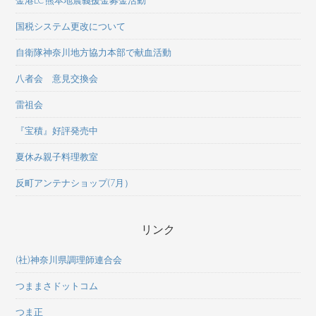
国税システム更改について
自衛隊神奈川地方協力本部で献血活動
八者会 意見交換会
雷祖会
『宝積』好評発売中
夏休み親子料理教室
反町アンテナショップ(7月）
リンク
(社)神奈川県調理師連合会
つままさドットコム
つま正