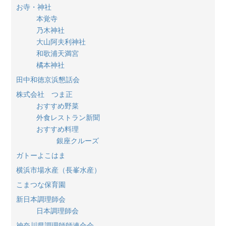
お寺・神社
本覚寺
乃木神社
大山阿夫利神社
和歌浦天満宮
橘本神社
田中和徳京浜懇話会
株式会社 つま正
おすすめ野菜
外食レストラン新聞
おすすめ料理
銀座クルーズ
ガトーよこはま
横浜市場水産（長峯水産）
こまつな保育園
新日本調理師会
日本調理師会
神奈川県調理師師連合会