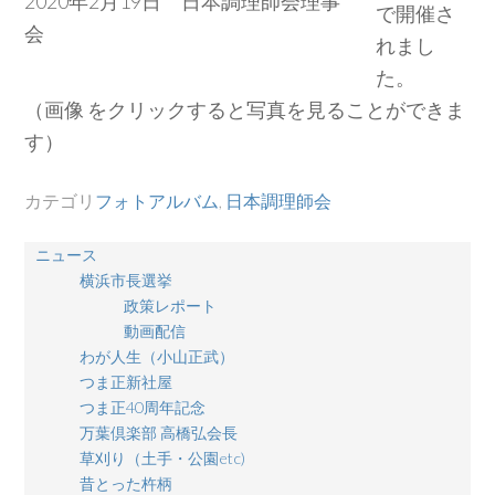
2020年2月19日 日本調理師会理事
で開催さ
会
れまし
た。
（画像 をクリックすると写真を見ることができま
す）
カテゴリ
フォトアルバム
,
日本調理師会
ニュース
横浜市長選挙
政策レポート
動画配信
わが人生（小山正武）
つま正新社屋
つま正40周年記念
万葉倶楽部 高橋弘会長
草刈り（土手・公園etc)
昔とった杵柄