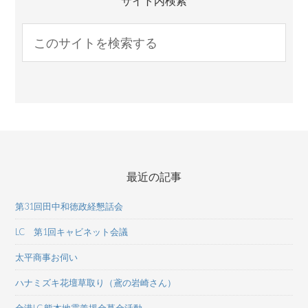
サイト内検索
最近の記事
第31回田中和徳政経懇話会
LC 第1回キャビネット会議
太平商事お伺い
ハナミズキ花壇草取り（鳶の岩崎さん）
金港LC 熊本地震義援金募金活動