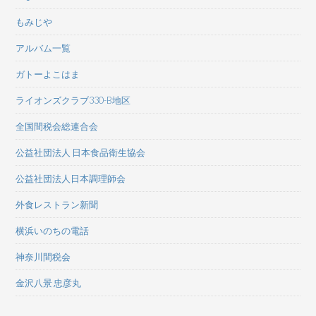
もみじや
アルバム一覧
ガトーよこはま
ライオンズクラブ330-B地区
全国間税会総連合会
公益社団法人 日本食品衛生協会
公益社団法人日本調理師会
外食レストラン新聞
横浜いのちの電話
神奈川間税会
金沢八景 忠彦丸