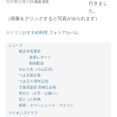
2020年10月25日 鎌倉凛林
行きまし
た。
（画像をクリックすると写真がみられます）
カテゴリ
おすすめ料理
,
フォトアルバム
ニュース
横浜市長選挙
政策レポート
動画配信
わが人生（小山正武）
つま正新社屋
つま正40周年記念
万葉倶楽部 高橋弘会長
草刈り（土手・公園etc)
昔とった杵柄
新聞・タウンニュース・マスコミ
ライオンズクラブ