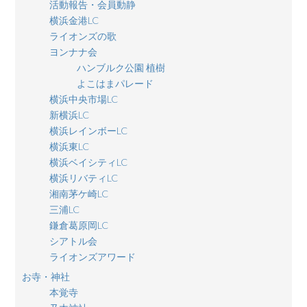
活動報告・会員動静
横浜金港LC
ライオンズの歌
ヨンナナ会
ハンブルク公園 植樹
よこはまパレード
横浜中央市場LC
新横浜LC
横浜レインボーLC
横浜東LC
横浜ベイシティLC
横浜リバティLC
湘南茅ケ崎LC
三浦LC
鎌倉葛原岡LC
シアトル会
ライオンズアワード
お寺・神社
本覚寺