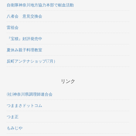
自衛隊神奈川地方協力本部で献血活動
八者会 意見交換会
雷祖会
『宝積』好評発売中
夏休み親子料理教室
反町アンテナショップ(7月）
リンク
(社)神奈川県調理師連合会
つままさドットコム
つま正
もみじや