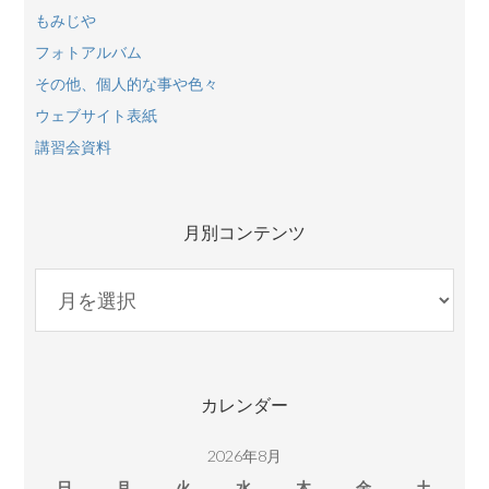
もみじや
フォトアルバム
その他、個人的な事や色々
ウェブサイト表紙
講習会資料
月別コンテンツ
月
別
コ
ン
テ
カレンダー
ン
ツ
2026年8月
日
月
火
水
木
金
土