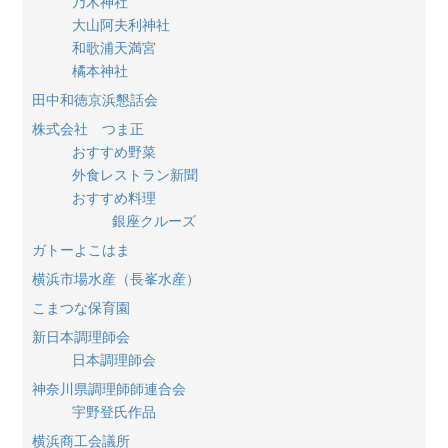
乃木神社
大山阿夫利神社
和歌浦天満宮
橘本神社
田中和徳京浜懇話会
株式会社 つま正
おすすめ野菜
外食レストラン新聞
おすすめ料理
銀座クルーズ
ガトーよこはま
横浜市場水産（長峯水産）
こまつな保育園
新日本調理師会
日本調理師会
神奈川県調理師師連合会
宇野登氏作品
横浜商工会議所