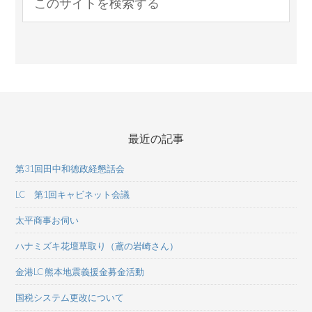
最近の記事
第31回田中和德政経懇話会
LC 第1回キャビネット会議
太平商事お伺い
ハナミズキ花壇草取り（鳶の岩崎さん）
金港LC 熊本地震義援金募金活動
国税システム更改について