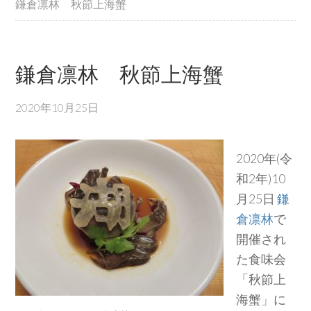
鎌倉凛林 秋節上海蟹
鎌倉凛林 秋節上海蟹
2020年10月25日
2020年(令
和2年)10
月25日
鎌
倉凛林
で
開催され
た食味会
「秋節上
海蟹」に