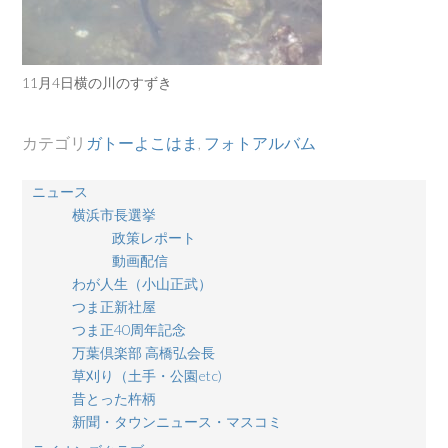
11月4日横の川のすずき
カテゴリ
ガトーよこはま
,
フォトアルバム
ニュース
横浜市長選挙
政策レポート
動画配信
わが人生（小山正武）
つま正新社屋
つま正40周年記念
万葉倶楽部 高橋弘会長
草刈り（土手・公園etc)
昔とった杵柄
新聞・タウンニュース・マスコミ