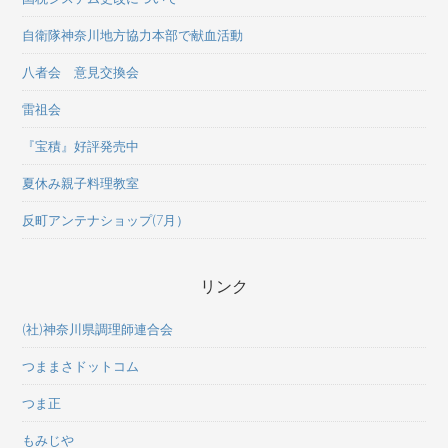
自衛隊神奈川地方協力本部で献血活動
八者会 意見交換会
雷祖会
『宝積』好評発売中
夏休み親子料理教室
反町アンテナショップ(7月）
リンク
(社)神奈川県調理師連合会
つままさドットコム
つま正
もみじや