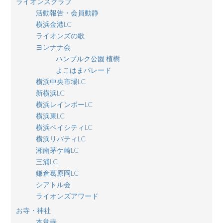
ライオンズクラブ
活動報告・会員動静
横浜金港LC
ライオンズの歌
ヨンナナ会
ハンブルク公園 植樹
よこはまパレード
横浜中央市場LC
新横浜LC
横浜レインボーLC
横浜東LC
横浜ベイシティLC
横浜リバティLC
湘南茅ケ崎LC
三浦LC
鎌倉葛原岡LC
シアトル会
ライオンズアワード
お寺・神社
本覚寺