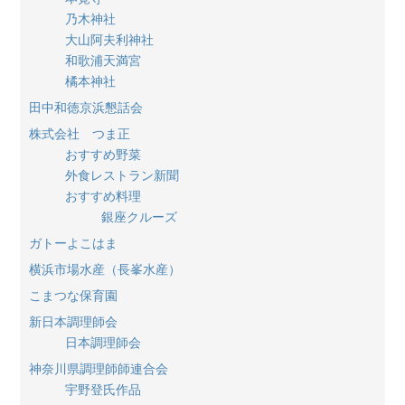
乃木神社
大山阿夫利神社
和歌浦天満宮
橘本神社
田中和徳京浜懇話会
株式会社 つま正
おすすめ野菜
外食レストラン新聞
おすすめ料理
銀座クルーズ
ガトーよこはま
横浜市場水産（長峯水産）
こまつな保育園
新日本調理師会
日本調理師会
神奈川県調理師師連合会
宇野登氏作品