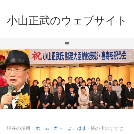
小山正武のウェブサイト
現在の場所：
ホーム
/
ガトーよこはま
/
横の川のすずき