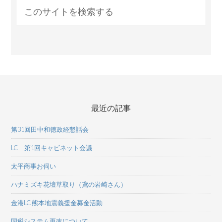
最近の記事
第31回田中和徳政経懇話会
LC 第1回キャビネット会議
太平商事お伺い
ハナミズキ花壇草取り（鳶の岩崎さん）
金港LC 熊本地震義援金募金活動
国税システム更改について