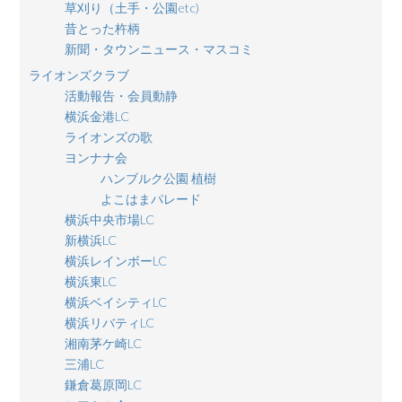
草刈り（土手・公園etc)
昔とった杵柄
新聞・タウンニュース・マスコミ
ライオンズクラブ
活動報告・会員動静
横浜金港LC
ライオンズの歌
ヨンナナ会
ハンブルク公園 植樹
よこはまパレード
横浜中央市場LC
新横浜LC
横浜レインボーLC
横浜東LC
横浜ベイシティLC
横浜リバティLC
湘南茅ケ崎LC
三浦LC
鎌倉葛原岡LC