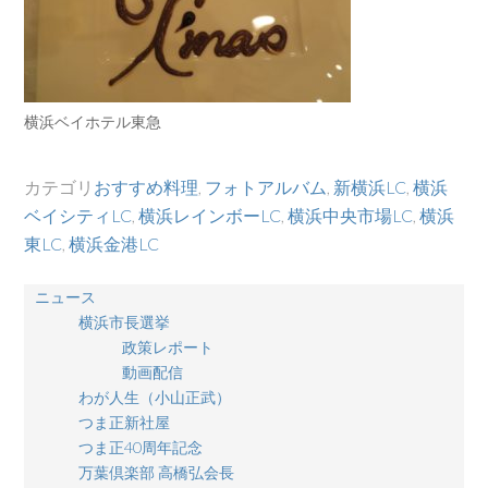
横浜ベイホテル東急
カテゴリ
おすすめ料理
,
フォトアルバム
,
新横浜LC
,
横浜
ベイシティLC
,
横浜レインボーLC
,
横浜中央市場LC
,
横浜
東LC
,
横浜金港LC
ニュース
横浜市長選挙
政策レポート
動画配信
わが人生（小山正武）
つま正新社屋
つま正40周年記念
万葉倶楽部 高橋弘会長