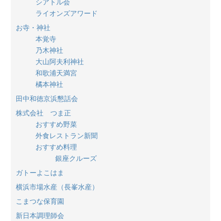
シアトル会
ライオンズアワード
お寺・神社
本覚寺
乃木神社
大山阿夫利神社
和歌浦天満宮
橘本神社
田中和徳京浜懇話会
株式会社 つま正
おすすめ野菜
外食レストラン新聞
おすすめ料理
銀座クルーズ
ガトーよこはま
横浜市場水産（長峯水産）
こまつな保育園
新日本調理師会