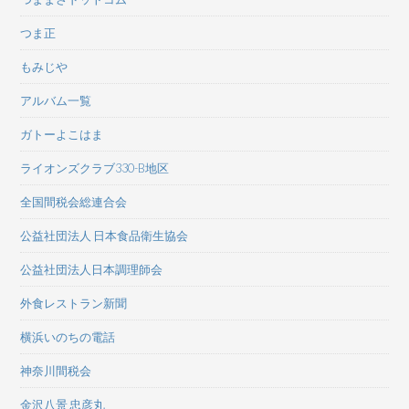
つま正
もみじや
アルバム一覧
ガトーよこはま
ライオンズクラブ330-B地区
全国間税会総連合会
公益社団法人 日本食品衛生協会
公益社団法人日本調理師会
外食レストラン新聞
横浜いのちの電話
神奈川間税会
金沢八景 忠彦丸