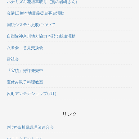
ハナミズキ花壇草取り（鳶の岩崎さん）
金港LC 熊本地震義援金募金活動
国税システム更改について
自衛隊神奈川地方協力本部で献血活動
八者会 意見交換会
雷祖会
『宝積』好評発売中
夏休み親子料理教室
反町アンテナショップ(7月）
リンク
(社)神奈川県調理師連合会
つままさドットコム