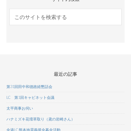
最近の記事
第31回田中和德政経懇話会
LC 第1回キャビネット会議
太平商事お伺い
ハナミズキ花壇草取り（鳶の岩崎さん）
金港LC 熊本地震義援金募金活動