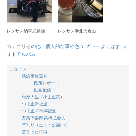
レクサス納車式動画
レクサス港北大倉山
カテゴリ
その他、個人的な事や色々
,
ガトーよこはま
,
フ
ォトアルバム
ニュース
横浜市長選挙
政策レポート
動画配信
わが人生（小山正武）
つま正新社屋
つま正40周年記念
万葉倶楽部 高橋弘会長
草刈り（土手・公園etc)
昔とった杵柄