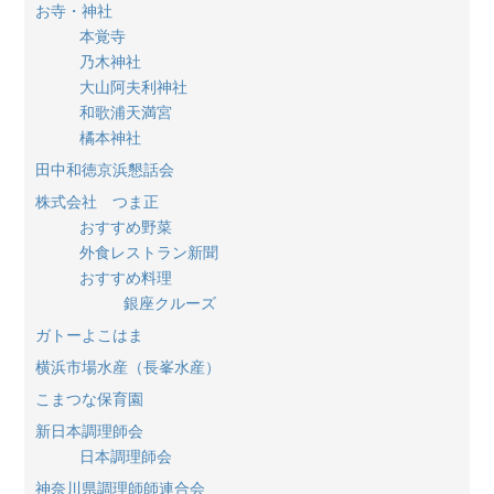
お寺・神社
本覚寺
乃木神社
大山阿夫利神社
和歌浦天満宮
橘本神社
田中和徳京浜懇話会
株式会社 つま正
おすすめ野菜
外食レストラン新聞
おすすめ料理
銀座クルーズ
ガトーよこはま
横浜市場水産（長峯水産）
こまつな保育園
新日本調理師会
日本調理師会
神奈川県調理師師連合会