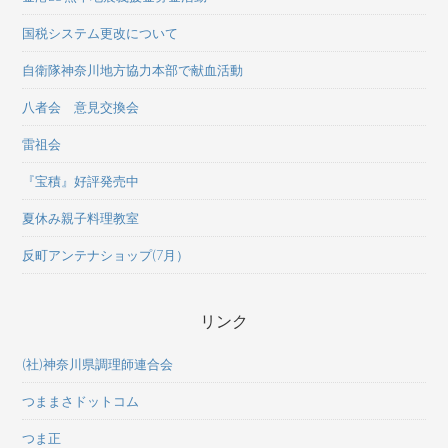
国税システム更改について
自衛隊神奈川地方協力本部で献血活動
八者会 意見交換会
雷祖会
『宝積』好評発売中
夏休み親子料理教室
反町アンテナショップ(7月）
リンク
(社)神奈川県調理師連合会
つままさドットコム
つま正