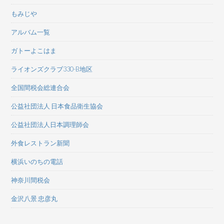
もみじや
アルバム一覧
ガトーよこはま
ライオンズクラブ330-B地区
全国間税会総連合会
公益社団法人 日本食品衛生協会
公益社団法人日本調理師会
外食レストラン新聞
横浜いのちの電話
神奈川間税会
金沢八景 忠彦丸