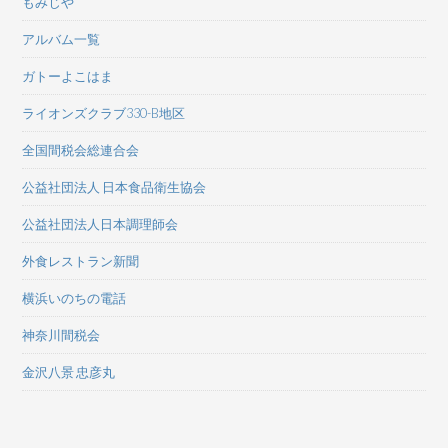
もみじや
アルバム一覧
ガトーよこはま
ライオンズクラブ330-B地区
全国間税会総連合会
公益社団法人 日本食品衛生協会
公益社団法人日本調理師会
外食レストラン新聞
横浜いのちの電話
神奈川間税会
金沢八景 忠彦丸