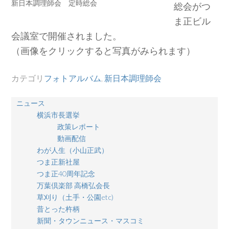
新日本調理師会 定時総会
総会がつ
ま正ビル
会議室で開催されました。
（画像をクリックすると写真がみられます）
カテゴリ
フォトアルバム
,
新日本調理師会
ニュース
横浜市長選挙
政策レポート
動画配信
わが人生（小山正武）
つま正新社屋
つま正40周年記念
万葉倶楽部 高橋弘会長
草刈り（土手・公園etc)
昔とった杵柄
新聞・タウンニュース・マスコミ