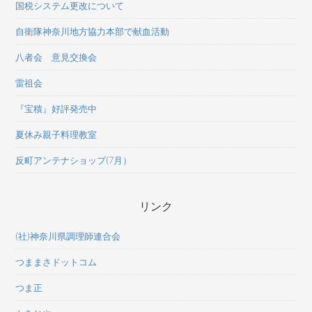
国税システム更改について
自衛隊神奈川地方協力本部で献血活動
八者会 意見交換会
雷祖会
『宝積』好評発売中
夏休み親子料理教室
反町アンテナショップ(7月）
リンク
(社)神奈川県調理師連合会
つままさドットコム
つま正