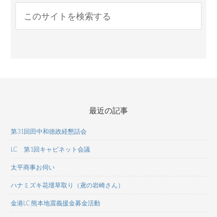
最近の記事
第31回田中和徳政経懇話会
LC 第1回キャビネット会議
太平商事お伺い
ハナミズキ花壇草取り（鳶の岩崎さん）
金港LC 熊本地震義援金募金活動