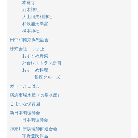
本覚寺
乃木神社
大山阿夫利神社
和歌浦天満宮
橘本神社
田中和徳京浜懇話会
株式会社 つま正
おすすめ野菜
外食レストラン新聞
おすすめ料理
銀座クルーズ
ガトーよこはま
横浜市場水産（長峯水産）
こまつな保育園
新日本調理師会
日本調理師会
神奈川県調理師師連合会
宇野登氏作品