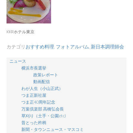
KKRホテル東京
カテゴリ
おすすめ料理
,
フォトアルバム
,
新日本調理師会
ニュース
横浜市長選挙
政策レポート
動画配信
わが人生（小山正武）
つま正新社屋
つま正40周年記念
万葉倶楽部 高橋弘会長
草刈り（土手・公園etc)
昔とった杵柄
新聞・タウンニュース・マスコミ