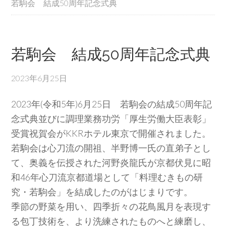
若駒会 結成50周年記念式典
若駒会 結成50周年記念式典
2023年6月25日
2023年(令和5年)6月25日 若駒会の結成50周年記
念式典並びに調理業務功労「厚生労働大臣表彰」
受賞祝賀会がKKRホテル東京で開催されました。
若駒会は心刀流の開祖、半野博一氏の直弟子とし
て、奥義を伝授された河野炎龍氏が京都伏見に昭
和46年心刀流京都道場として「料理むきもの研
究・若駒会」を結成したのがはじまりです。
季節の野菜を用い、四季折々の花鳥風月を表現す
る包丁技術を、より洗練されたものへと練磨し、