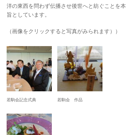
洋の東西を問わず伝播させ後世へと紡ぐことを本
旨としています。
（画像をクリックすると写真がみられます））
若駒会記念式典
若駒会 作品