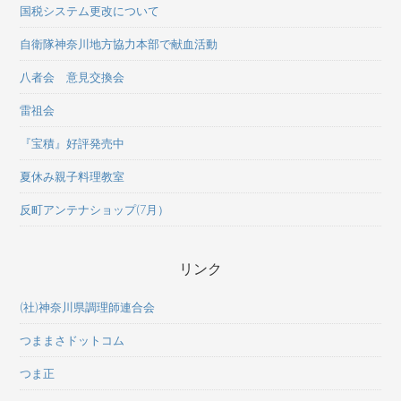
国税システム更改について
自衛隊神奈川地方協力本部で献血活動
八者会 意見交換会
雷祖会
『宝積』好評発売中
夏休み親子料理教室
反町アンテナショップ(7月）
リンク
(社)神奈川県調理師連合会
つままさドットコム
つま正