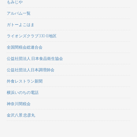
もみじや
アルバム一覧
ガトーよこはま
ライオンズクラブ330-B地区
全国間税会総連合会
公益社団法人 日本食品衛生協会
公益社団法人日本調理師会
外食レストラン新聞
横浜いのちの電話
神奈川間税会
金沢八景 忠彦丸