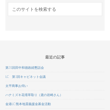
最近の記事
第31回田中和德政経懇話会
LC 第1回キャビネット会議
太平商事お伺い
ハナミズキ花壇草取り（鳶の岩崎さん）
金港LC 熊本地震義援金募金活動