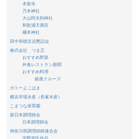
本覚寺
乃木神社
大山阿夫利神社
和歌浦天満宮
橘本神社
田中和徳京浜懇話会
株式会社 つま正
おすすめ野菜
外食レストラン新聞
おすすめ料理
銀座クルーズ
ガトーよこはま
横浜市場水産（長峯水産）
こまつな保育園
新日本調理師会
日本調理師会
神奈川県調理師師連合会
宇野登氏作品