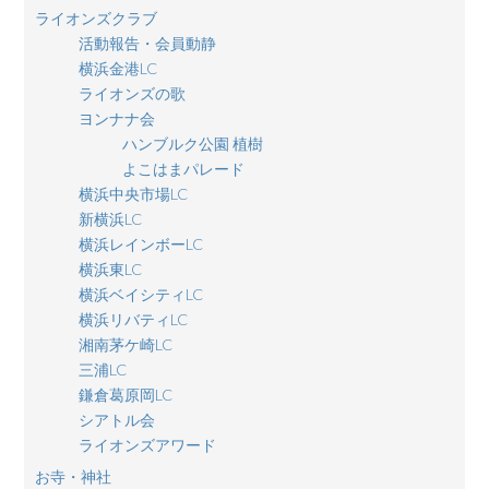
ライオンズクラブ
活動報告・会員動静
横浜金港LC
ライオンズの歌
ヨンナナ会
ハンブルク公園 植樹
よこはまパレード
横浜中央市場LC
新横浜LC
横浜レインボーLC
横浜東LC
横浜ベイシティLC
横浜リバティLC
湘南茅ケ崎LC
三浦LC
鎌倉葛原岡LC
シアトル会
ライオンズアワード
お寺・神社