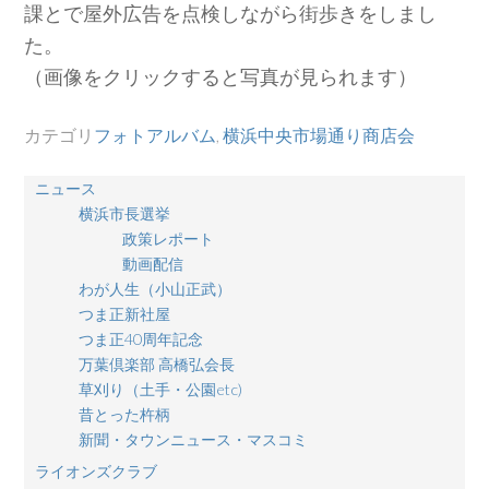
課とで屋外広告を点検しながら街歩きをしまし
た。
（画像をクリックすると写真が見られます）
カテゴリ
フォトアルバム
,
横浜中央市場通り商店会
ニュース
横浜市長選挙
政策レポート
動画配信
わが人生（小山正武）
つま正新社屋
つま正40周年記念
万葉倶楽部 高橋弘会長
草刈り（土手・公園etc)
昔とった杵柄
新聞・タウンニュース・マスコミ
ライオンズクラブ