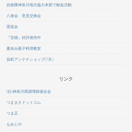
自衛隊神奈川地方協力本部で献血活動
八者会 意見交換会
雷祖会
『宝積』好評発売中
夏休み親子料理教室
反町アンテナショップ(7月）
リンク
(社)神奈川県調理師連合会
つままさドットコム
つま正
もみじや