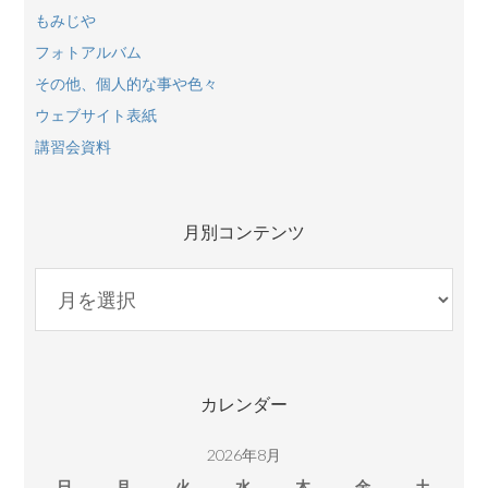
もみじや
フォトアルバム
その他、個人的な事や色々
ウェブサイト表紙
講習会資料
月別コンテンツ
月
別
コ
ン
テ
カレンダー
ン
ツ
2026年8月
日
月
火
水
木
金
土