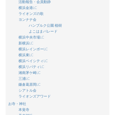
活動報告・会員動静
横浜金港LC
ライオンズの歌
ヨンナナ会
ハンブルク公園 植樹
よこはまパレード
横浜中央市場LC
新横浜LC
横浜レインボーLC
横浜東LC
横浜ベイシティLC
横浜リバティLC
湘南茅ケ崎LC
三浦LC
鎌倉葛原岡LC
シアトル会
ライオンズアワード
お寺・神社
本覚寺