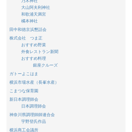
乃木神社
大山阿夫利神社
和歌浦天満宮
橘本神社
田中和徳京浜懇話会
株式会社 つま正
おすすめ野菜
外食レストラン新聞
おすすめ料理
銀座クルーズ
ガトーよこはま
横浜市場水産（長峯水産）
こまつな保育園
新日本調理師会
日本調理師会
神奈川県調理師師連合会
宇野登氏作品
横浜商工会議所