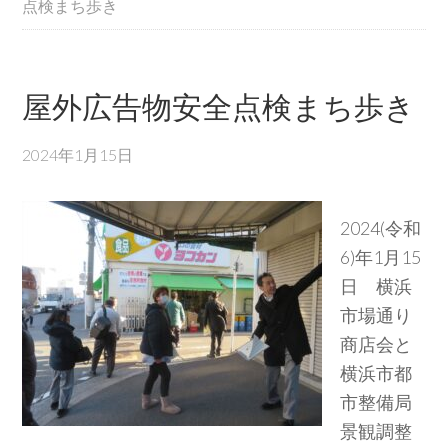
点検まち歩き
屋外広告物安全点検まち歩き
2024年1月15日
2024(令和
6)年1月15
日 横浜
市場通り
商店会と
横浜市都
市整備局
景観調整