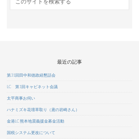
最近の記事
第31回田中和徳政経懇話会
LC 第1回キャビネット会議
太平商事お伺い
ハナミズキ花壇草取り（鳶の岩崎さん）
金港LC 熊本地震義援金募金活動
国税システム更改について