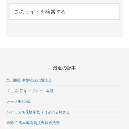
最近の記事
第31回田中和德政経懇話会
LC 第1回キャビネット会議
太平商事お伺い
ハナミズキ花壇草取り（鳶の岩崎さん）
金港LC 熊本地震義援金募金活動