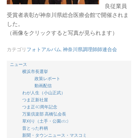
良従業員
受賞者表彰が神奈川県総合医療会館で開催されま
した。
（画像をクリックすると写真が見られます）
カテゴリ
フォトアルバム
,
神奈川県調理師師連合会
ニュース
横浜市長選挙
政策レポート
動画配信
わが人生（小山正武）
つま正新社屋
つま正40周年記念
万葉倶楽部 高橋弘会長
草刈り（土手・公園etc)
昔とった杵柄
新聞・タウンニュース・マスコミ