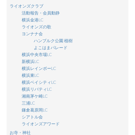
ライオンズクラブ
活動報告・会員動静
横浜金港LC
ライオンズの歌
ヨンナナ会
ハンブルク公園 植樹
よこはまパレード
横浜中央市場LC
新横浜LC
横浜レインボーLC
横浜東LC
横浜ベイシティLC
横浜リバティLC
湘南茅ケ崎LC
三浦LC
鎌倉葛原岡LC
シアトル会
ライオンズアワード
お寺・神社