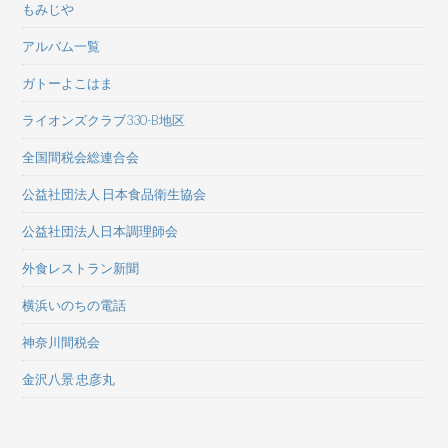
もみじや
アルバム一覧
ガトーよこはま
ライオンズクラブ330-B地区
全国間税会総連合会
公益社団法人 日本食品衛生協会
公益社団法人日本調理師会
外食レストラン新聞
横浜いのちの電話
神奈川間税会
金沢八景 忠彦丸