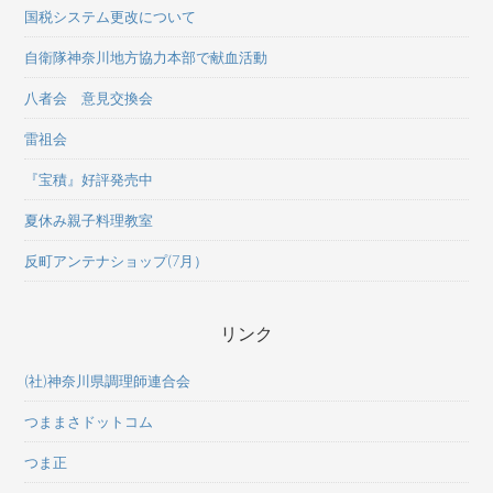
国税システム更改について
自衛隊神奈川地方協力本部で献血活動
八者会 意見交換会
雷祖会
『宝積』好評発売中
夏休み親子料理教室
反町アンテナショップ(7月）
リンク
(社)神奈川県調理師連合会
つままさドットコム
つま正