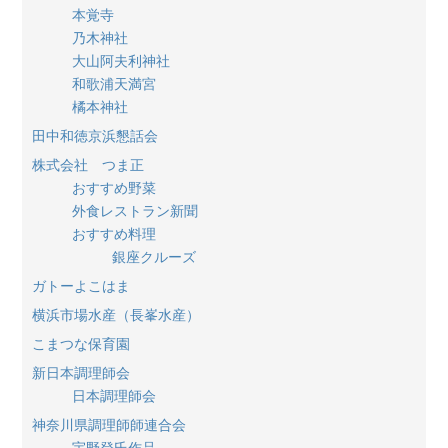
本覚寺
乃木神社
大山阿夫利神社
和歌浦天満宮
橘本神社
田中和徳京浜懇話会
株式会社 つま正
おすすめ野菜
外食レストラン新聞
おすすめ料理
銀座クルーズ
ガトーよこはま
横浜市場水産（長峯水産）
こまつな保育園
新日本調理師会
日本調理師会
神奈川県調理師師連合会
宇野登氏作品