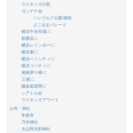
ライオンズの歌
ヨンナナ会
ハンブルク公園 植樹
よこはまパレード
横浜中央市場LC
新横浜LC
横浜レインボーLC
横浜東LC
横浜ベイシティLC
横浜リバティLC
湘南茅ケ崎LC
三浦LC
鎌倉葛原岡LC
シアトル会
ライオンズアワード
お寺・神社
本覚寺
乃木神社
大山阿夫利神社