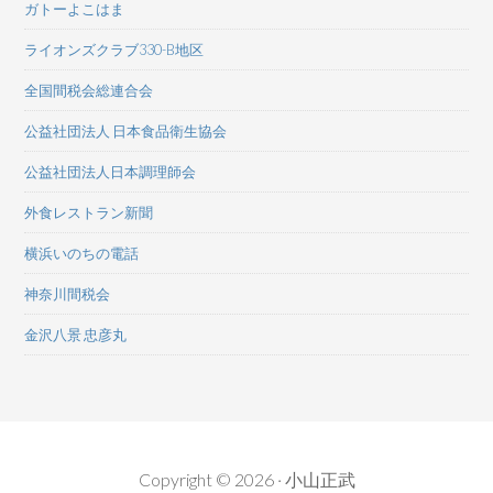
ガトーよこはま
ライオンズクラブ330-B地区
全国間税会総連合会
公益社団法人 日本食品衛生協会
公益社団法人日本調理師会
外食レストラン新聞
横浜いのちの電話
神奈川間税会
金沢八景 忠彦丸
Copyright © 2026 · 小山正武