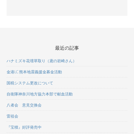
最近の記事
ハナミズキ花壇草取り（鳶の岩崎さん）
金港LC 熊本地震義援金募金活動
国税システム更改について
自衛隊神奈川地方協力本部で献血活動
八者会 意見交換会
雷祖会
『宝積』好評発売中