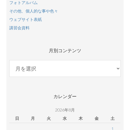
フォトアルバム
その他、個人的な事や色々
ウェブサイト表紙
講習会資料
月別コンテンツ
月
別
コ
ン
テ
カレンダー
ン
ツ
2026年8月
日
月
火
水
木
金
土
1