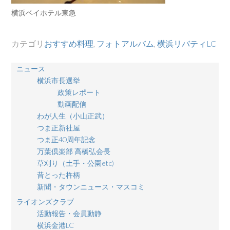
横浜ベイホテル東急
カテゴリ
おすすめ料理
,
フォトアルバム
,
横浜リバティLC
ニュース
横浜市長選挙
政策レポート
動画配信
わが人生（小山正武）
つま正新社屋
つま正40周年記念
万葉倶楽部 高橋弘会長
草刈り（土手・公園etc)
昔とった杵柄
新聞・タウンニュース・マスコミ
ライオンズクラブ
活動報告・会員動静
横浜金港LC