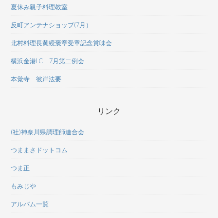
夏休み親子料理教室
反町アンテナショップ(7月）
北村料理長黄綬褒章受章記念賞味会
横浜金港LC 7月第二例会
本覚寺 彼岸法要
リンク
(社)神奈川県調理師連合会
つままさドットコム
つま正
もみじや
アルバム一覧