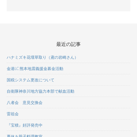
最近の記事
ハナミズキ花壇草取り（鳶の岩崎さん）
金港LC 熊本地震義援金募金活動
国税システム更改について
自衛隊神奈川地方協力本部で献血活動
八者会 意見交換会
雷祖会
『宝積』好評発売中
夏休み親子料理教室