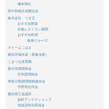
橘本神社
田中和徳京浜懇話会
株式会社 つま正
おすすめ野菜
外食レストラン新聞
おすすめ料理
銀座クルーズ
ガトーよこはま
横浜市場水産（長峯水産）
こまつな保育園
新日本調理師会
日本調理師会
神奈川県調理師師連合会
宇野登氏作品
横浜商工会議所
反町アンテナショップ
地域活性化委員会