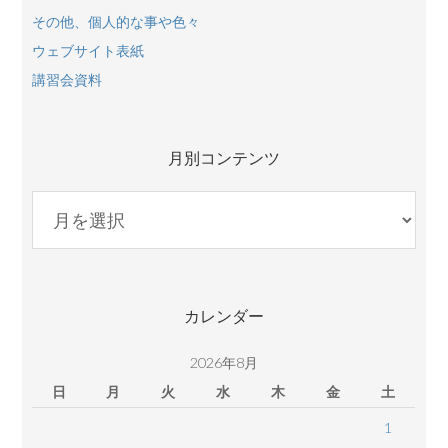
その他、個人的な事や色々
ウェブサイト表紙
講習会資料
月別コンテンツ
月
別
コ
ン
テ
カレンダー
ン
ツ
2026年8月
日
月
火
水
木
金
土
1