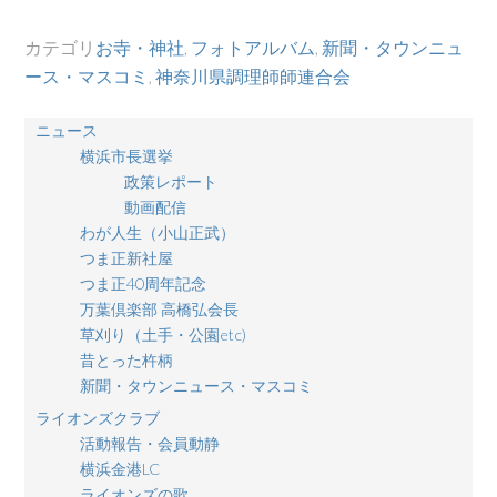
カテゴリ
お寺・神社
,
フォトアルバム
,
新聞・タウンニュ
ース・マスコミ
,
神奈川県調理師師連合会
ニュース
横浜市長選挙
政策レポート
動画配信
わが人生（小山正武）
つま正新社屋
つま正40周年記念
万葉倶楽部 高橋弘会長
草刈り（土手・公園etc)
昔とった杵柄
新聞・タウンニュース・マスコミ
ライオンズクラブ
活動報告・会員動静
横浜金港LC
ライオンズの歌