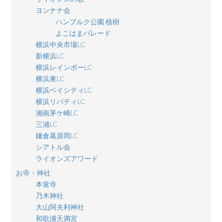
ヨンナナ会
ハンブルク公園 植樹
よこはまパレード
横浜中央市場LC
新横浜LC
横浜レインボーLC
横浜東LC
横浜ベイシティLC
横浜リバティLC
湘南茅ケ崎LC
三浦LC
鎌倉葛原岡LC
シアトル会
ライオンズアワード
お寺・神社
本覚寺
乃木神社
大山阿夫利神社
和歌浦天満宮