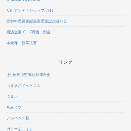
反町アンテナショップ(7月）
北村料理長黄綬褒章受章記念賞味会
横浜金港LC 7月第二例会
本覚寺 彼岸法要
リンク
(社)神奈川県調理師連合会
つままさドットコム
つま正
もみじや
アルバム一覧
ガトーよこはま