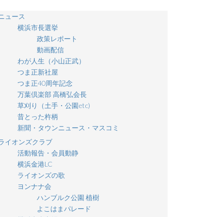
ニュース
横浜市長選挙
政策レポート
動画配信
わが人生（小山正武）
つま正新社屋
つま正40周年記念
万葉倶楽部 高橋弘会長
草刈り（土手・公園etc)
昔とった杵柄
新聞・タウンニュース・マスコミ
ライオンズクラブ
活動報告・会員動静
横浜金港LC
ライオンズの歌
ヨンナナ会
ハンブルク公園 植樹
よこはまパレード