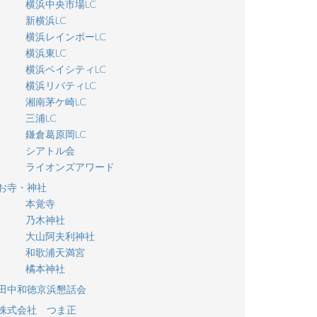
横浜中央市場LC
新横浜LC
横浜レインボーLC
横浜東LC
横浜ベイシティLC
横浜リバティLC
湘南茅ケ崎LC
三浦LC
鎌倉葛原岡LC
シアトル会
ライオンズアワード
お寺・神社
本覚寺
乃木神社
大山阿夫利神社
和歌浦天満宮
橘本神社
田中和徳京浜懇話会
株式会社 つま正