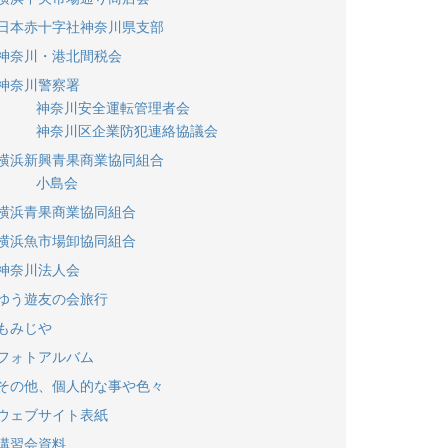
日本赤十字社神奈川県支部
神奈川・港北間税会
神奈川警察署
神奈川安全運転管理者会
神奈川区企業防犯連絡協議会
横浜新興青果商業協同組合
小島会
横浜青果商業協同組合
横浜魚市場卸協同組合
神奈川法人会
ゆう遊友の会旅行
もみじや
フォトアルバム
その他、個人的な事や色々
ウェブサイト表紙
講習会資料