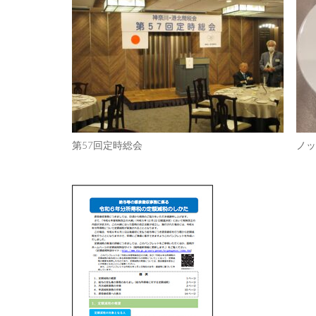
第57回定時総会
ノッ