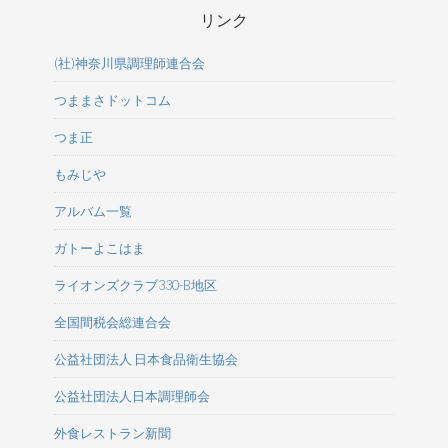
リンク
(社)神奈川県調理師連合会
つままさドットコム
つま正
もみじや
アルバム一覧
ガトーよこはま
ライオンズクラブ330-B地区
全国間税会総連合会
公益社団法人 日本食品衛生協会
公益社団法人日本調理師会
外食レストラン新聞