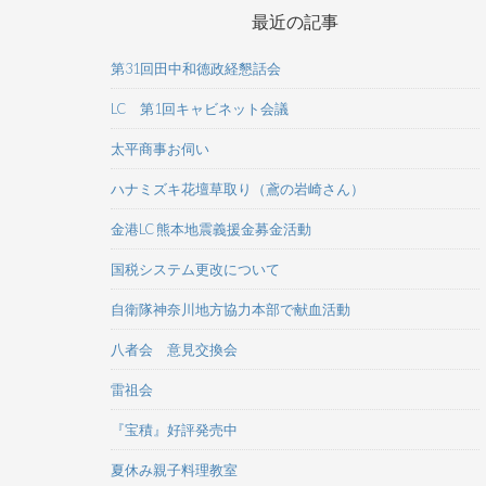
最近の記事
第31回田中和德政経懇話会
LC 第1回キャビネット会議
太平商事お伺い
ハナミズキ花壇草取り（鳶の岩崎さん）
金港LC 熊本地震義援金募金活動
国税システム更改について
自衛隊神奈川地方協力本部で献血活動
八者会 意見交換会
雷祖会
『宝積』好評発売中
夏休み親子料理教室