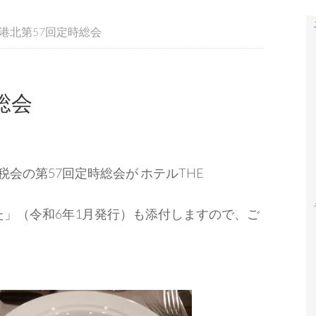
港北第57回定時総会
総会
北間税会の第57回定時総会が ホテルTHE
た」（令和6年1月発行）も添付しますので、ご
）