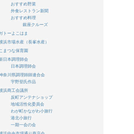
おすすめ野菜
外食レストラン新聞
おすすめ料理
銀座クルーズ
ガトーよこはま
横浜市場水産（長峯水産）
こまつな保育園
新日本調理師会
日本調理師会
神奈川県調理師師連合会
宇野登氏作品
横浜商工会議所
反町アンテナショップ
地域活性化委員会
わが町かながわ小旅行
港北小旅行
一期一会の会
横浜中央市場通り商店会