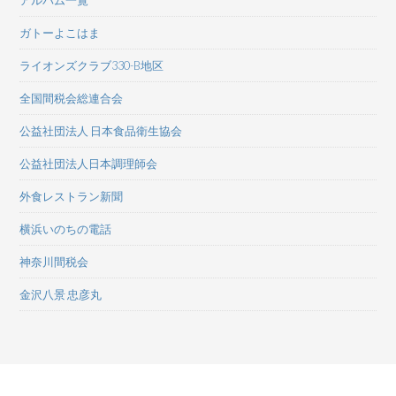
アルバム一覧
ガトーよこはま
ライオンズクラブ330-B地区
全国間税会総連合会
公益社団法人 日本食品衛生協会
公益社団法人日本調理師会
外食レストラン新聞
横浜いのちの電話
神奈川間税会
金沢八景 忠彦丸