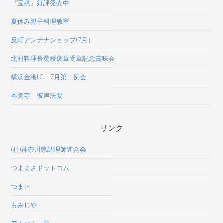
『宝積』好評発売中
夏休み親子料理教室
反町アンテナショップ(7月）
北村料理長黄綬褒章受章記念賞味会
横浜金港LC 7月第二例会
本覚寺 彼岸法要
リンク
(社)神奈川県調理師連合会
つままさドットコム
つま正
もみじや