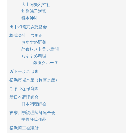
大山阿夫利神社
和歌浦天満宮
橘本神社
田中和徳京浜懇話会
株式会社 つま正
おすすめ野菜
外食レストラン新聞
おすすめ料理
銀座クルーズ
ガトーよこはま
横浜市場水産（長峯水産）
こまつな保育園
新日本調理師会
日本調理師会
神奈川県調理師師連合会
宇野登氏作品
横浜商工会議所