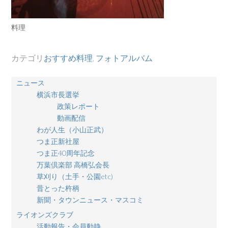
料理
カテゴリ
おすすめ料理
,
フォトアルバム
ニュース
横浜市長選挙
政策レポート
動画配信
わが人生（小山正武）
つま正新社屋
つま正40周年記念
万葉倶楽部 高橋弘会長
草刈り（土手・公園etc)
昔とった杵柄
新聞・タウンニュース・マスコミ
ライオンズクラブ
活動報告・会員動静