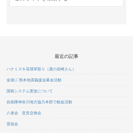
最近の記事
ハナミズキ花壇草取り（鳶の岩崎さん）
金港LC 熊本地震義援金募金活動
国税システム更改について
自衛隊神奈川地方協力本部で献血活動
八者会 意見交換会
雷祖会