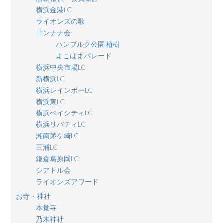
横浜金港LC
ライオンズの歌
ヨンナナ会
ハンブルク公園 植樹
よこはまパレード
横浜中央市場LC
新横浜LC
横浜レインボーLC
横浜東LC
横浜ベイシティLC
横浜リバティLC
湘南茅ケ崎LC
三浦LC
鎌倉葛原岡LC
シアトル会
ライオンズアワード
お寺・神社
本覚寺
乃木神社