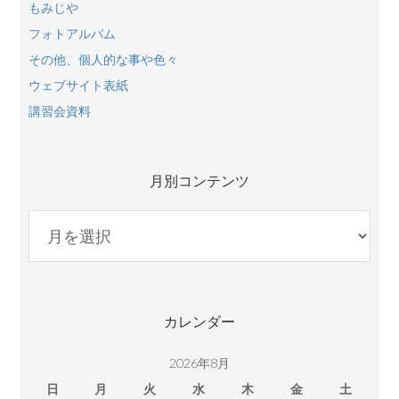
もみじや
フォトアルバム
その他、個人的な事や色々
ウェブサイト表紙
講習会資料
月別コンテンツ
月
別
コ
ン
テ
カレンダー
ン
ツ
2026年8月
日
月
火
水
木
金
土