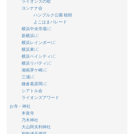
ライオンズの歌
ヨンナナ会
ハンブルク公園 植樹
よこはまパレード
横浜中央市場LC
新横浜LC
横浜レインボーLC
横浜東LC
横浜ベイシティLC
横浜リバティLC
湘南茅ケ崎LC
三浦LC
鎌倉葛原岡LC
シアトル会
ライオンズアワード
お寺・神社
本覚寺
乃木神社
大山阿夫利神社
和歌浦天満宮