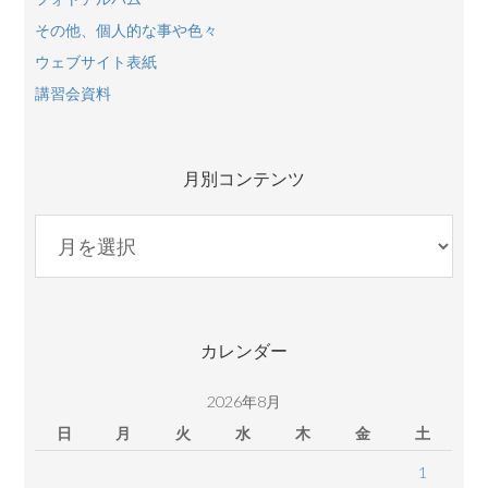
その他、個人的な事や色々
ウェブサイト表紙
講習会資料
月別コンテンツ
月
別
コ
ン
テ
カレンダー
ン
ツ
2026年8月
日
月
火
水
木
金
土
1