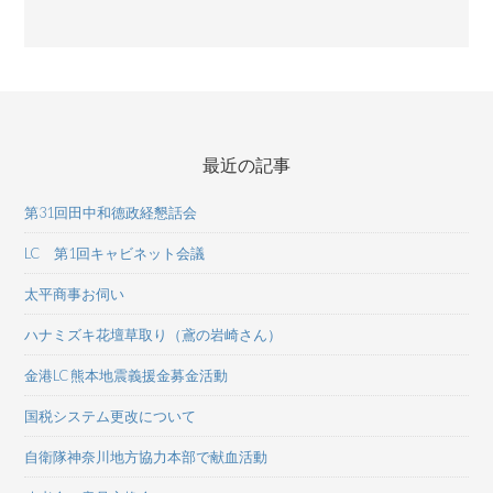
最近の記事
第31回田中和德政経懇話会
LC 第1回キャビネット会議
太平商事お伺い
ハナミズキ花壇草取り（鳶の岩崎さん）
金港LC 熊本地震義援金募金活動
国税システム更改について
自衛隊神奈川地方協力本部で献血活動