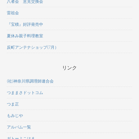
八者会 意見交換会
雷祖会
『宝積』好評発売中
夏休み親子料理教室
反町アンテナショップ(7月）
リンク
(社)神奈川県調理師連合会
つままさドットコム
つま正
もみじや
アルバム一覧
ガトーよこはま