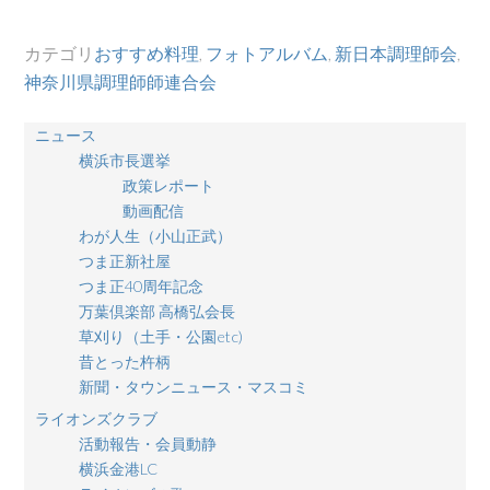
カテゴリ
おすすめ料理
,
フォトアルバム
,
新日本調理師会
,
神奈川県調理師師連合会
ニュース
横浜市長選挙
政策レポート
動画配信
わが人生（小山正武）
つま正新社屋
つま正40周年記念
万葉倶楽部 高橋弘会長
草刈り（土手・公園etc)
昔とった杵柄
新聞・タウンニュース・マスコミ
ライオンズクラブ
活動報告・会員動静
横浜金港LC