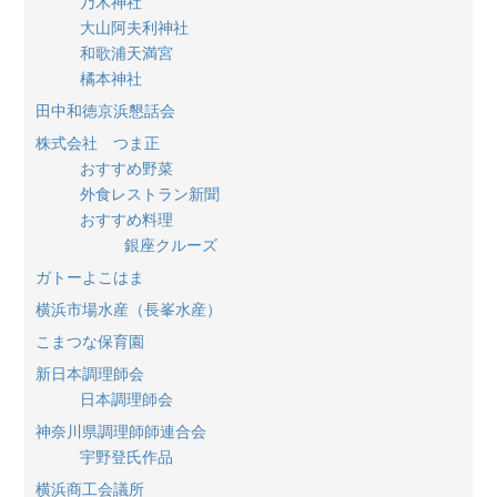
乃木神社
大山阿夫利神社
和歌浦天満宮
橘本神社
田中和徳京浜懇話会
株式会社 つま正
おすすめ野菜
外食レストラン新聞
おすすめ料理
銀座クルーズ
ガトーよこはま
横浜市場水産（長峯水産）
こまつな保育園
新日本調理師会
日本調理師会
神奈川県調理師師連合会
宇野登氏作品
横浜商工会議所