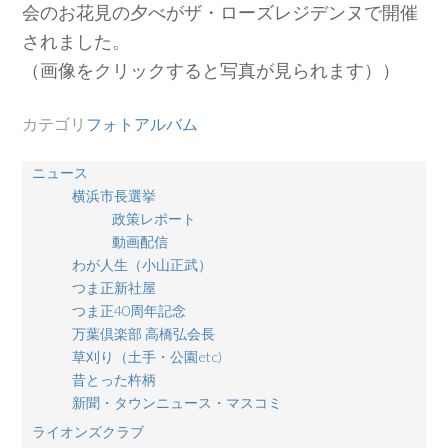
会のお花見の夕べがザ・ローズレジデンヌで開催
されました。
（画像をクリックすると写真が見られます））
カテゴリ
フォトアルバム
ニュース
横浜市長選挙
政策レポート
動画配信
わが人生（小山正武）
つま正新社屋
つま正40周年記念
万葉倶楽部 高橋弘会長
草刈り（土手・公園etc)
昔とった杵柄
新聞・タウンニュース・マスコミ
ライオンズクラブ