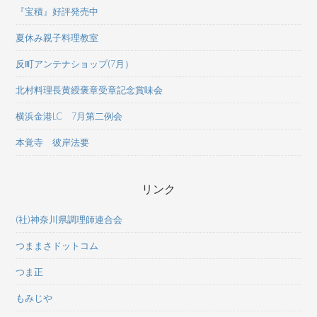
『宝積』好評発売中
夏休み親子料理教室
反町アンテナショップ(7月）
北村料理長黄綬褒章受章記念賞味会
横浜金港LC 7月第二例会
本覚寺 彼岸法要
リンク
(社)神奈川県調理師連合会
つままさドットコム
つま正
もみじや