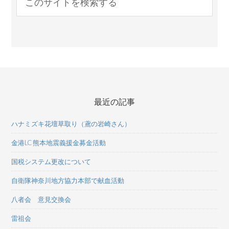
最近の記事
ハナミズキ花壇草取り（鳶の岩崎さん）
金港LC 熊本地震義援金募金活動
国税システム更改について
自衛隊神奈川地方協力本部で献血活動
八者会 意見交換会
雷祖会