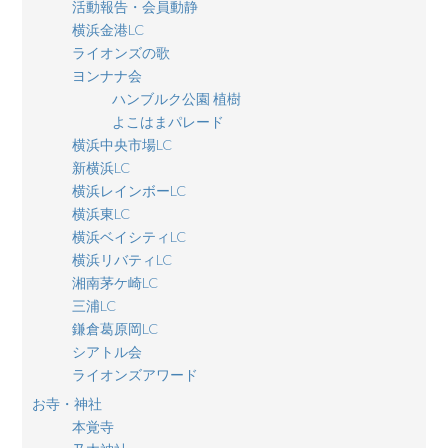
活動報告・会員動静
横浜金港LC
ライオンズの歌
ヨンナナ会
ハンブルク公園 植樹
よこはまパレード
横浜中央市場LC
新横浜LC
横浜レインボーLC
横浜東LC
横浜ベイシティLC
横浜リバティLC
湘南茅ケ崎LC
三浦LC
鎌倉葛原岡LC
シアトル会
ライオンズアワード
お寺・神社
本覚寺