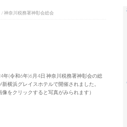
々
/
神奈川税務署神彰会総会
024年(令和6年)6月4日 神奈川税務署神彰会の総
が新横浜グレイスホテルで開催されました。
画像をクリックすると写真がみられます）