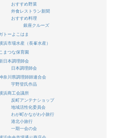
おすすめ野菜
外食レストラン新聞
おすすめ料理
銀座クルーズ
ガトーよこはま
横浜市場水産（長峯水産）
こまつな保育園
新日本調理師会
日本調理師会
神奈川県調理師師連合会
宇野登氏作品
横浜商工会議所
反町アンテナショップ
地域活性化委員会
わが町かながわ小旅行
港北小旅行
一期一会の会
横浜中央市場通り商店会