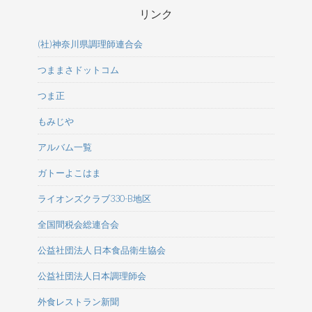
リンク
(社)神奈川県調理師連合会
つままさドットコム
つま正
もみじや
アルバム一覧
ガトーよこはま
ライオンズクラブ330-B地区
全国間税会総連合会
公益社団法人 日本食品衛生協会
公益社団法人日本調理師会
外食レストラン新聞