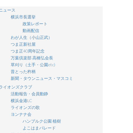
ニュース
横浜市長選挙
政策レポート
動画配信
わが人生（小山正武）
つま正新社屋
つま正40周年記念
万葉倶楽部 高橋弘会長
草刈り（土手・公園etc)
昔とった杵柄
新聞・タウンニュース・マスコミ
ライオンズクラブ
活動報告・会員動静
横浜金港LC
ライオンズの歌
ヨンナナ会
ハンブルク公園 植樹
よこはまパレード