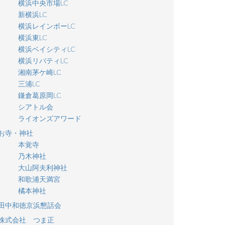
横浜中央市場LC
新横浜LC
横浜レインボーLC
横浜東LC
横浜ベイシティLC
横浜リバティLC
湘南茅ケ崎LC
三浦LC
鎌倉葛原岡LC
シアトル会
ライオンズアワード
お寺・神社
本覚寺
乃木神社
大山阿夫利神社
和歌浦天満宮
橘本神社
田中和徳京浜懇話会
株式会社 つま正