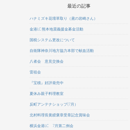
最近の記事
ハナミズキ花壇草取り（鳶の岩崎さん）
金港LC 熊本地震義援金募金活動
国税システム更改について
自衛隊神奈川地方協力本部で献血活動
八者会 意見交換会
雷祖会
『宝積』好評発売中
夏休み親子料理教室
反町アンテナショップ(7月）
北村料理長黄綬褒章受章記念賞味会
横浜金港LC 7月第二例会