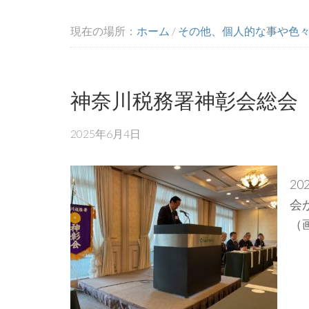
現在の場所：
ホーム
/
その他、個人的な事や色
神奈川税務署神彰会総会
2025年6月4日
2
会
（