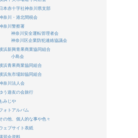
日本赤十字社神奈川県支部
神奈川・港北間税会
神奈川警察署
神奈川安全運転管理者会
神奈川区企業防犯連絡協議会
横浜新興青果商業協同組合
小島会
横浜青果商業協同組合
横浜魚市場卸協同組合
神奈川法人会
ゆう遊友の会旅行
もみじや
フォトアルバム
その他、個人的な事や色々
ウェブサイト表紙
講習会資料