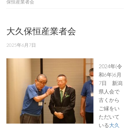
保恒産業者会
大久保恒産業者会
2025年6月7日
2024年(令
和6年)6月
7日 新潟
県人会で
古くから
ご縁をい
ただいて
いる
大久