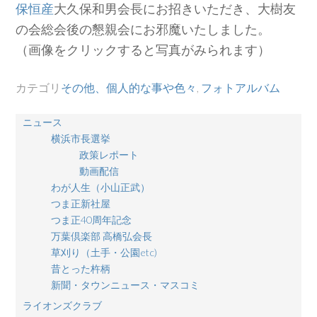
保恒産
大久保和男会長にお招きいただき、大樹友
の会総会後の懇親会にお邪魔いたしました。
（画像をクリックすると写真がみられます）
カテゴリ
その他、個人的な事や色々
,
フォトアルバム
ニュース
横浜市長選挙
政策レポート
動画配信
わが人生（小山正武）
つま正新社屋
つま正40周年記念
万葉倶楽部 高橋弘会長
草刈り（土手・公園etc)
昔とった杵柄
新聞・タウンニュース・マスコミ
ライオンズクラブ