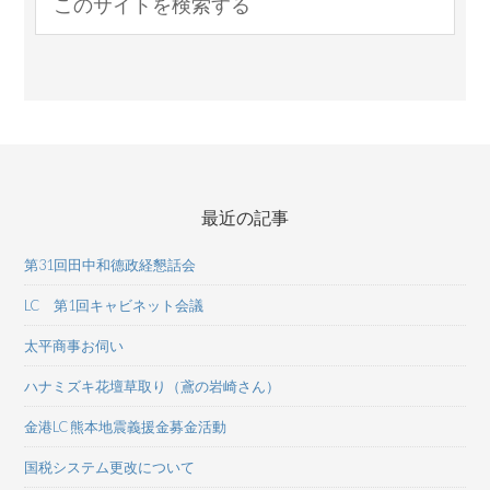
最近の記事
第31回田中和德政経懇話会
LC 第1回キャビネット会議
太平商事お伺い
ハナミズキ花壇草取り（鳶の岩崎さん）
金港LC 熊本地震義援金募金活動
国税システム更改について