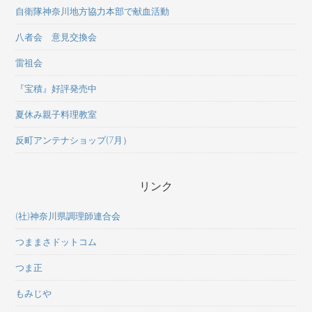
自衛隊神奈川地方協力本部で献血活動
八者会 意見交換会
雷祖会
『宝積』好評発売中
夏休み親子料理教室
反町アンテナショップ(7月）
リンク
(社)神奈川県調理師連合会
つままさドットコム
つま正
もみじや