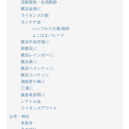
活動報告・会員動静
横浜金港LC
ライオンズの歌
ヨンナナ会
ハンブルク公園 植樹
よこはまパレード
横浜中央市場LC
新横浜LC
横浜レインボーLC
横浜東LC
横浜ベイシティLC
横浜リバティLC
湘南茅ケ崎LC
三浦LC
鎌倉葛原岡LC
シアトル会
ライオンズアワード
お寺・神社
本覚寺