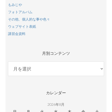
もみじや
フォトアルバム
その他、個人的な事や色々
ウェブサイト表紙
講習会資料
月別コンテンツ
月
別
コ
ン
テ
カレンダー
ン
ツ
2026年8月
日
月
火
水
木
金
土