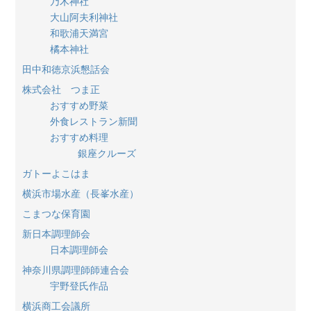
乃木神社
大山阿夫利神社
和歌浦天満宮
橘本神社
田中和徳京浜懇話会
株式会社 つま正
おすすめ野菜
外食レストラン新聞
おすすめ料理
銀座クルーズ
ガトーよこはま
横浜市場水産（長峯水産）
こまつな保育園
新日本調理師会
日本調理師会
神奈川県調理師師連合会
宇野登氏作品
横浜商工会議所