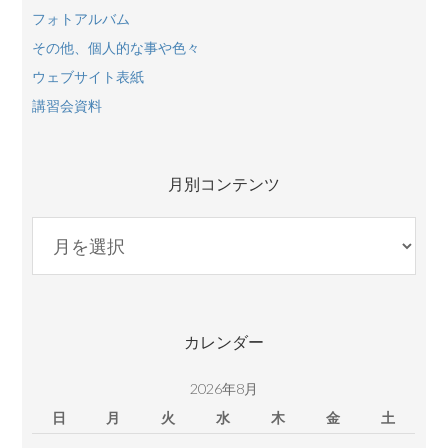
フォトアルバム
その他、個人的な事や色々
ウェブサイト表紙
講習会資料
月別コンテンツ
月
別
コ
ン
テ
カレンダー
ン
ツ
2026年8月
日
月
火
水
木
金
土