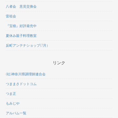
八者会 意見交換会
雷祖会
『宝積』好評発売中
夏休み親子料理教室
反町アンテナショップ(7月）
リンク
(社)神奈川県調理師連合会
つままさドットコム
つま正
もみじや
アルバム一覧