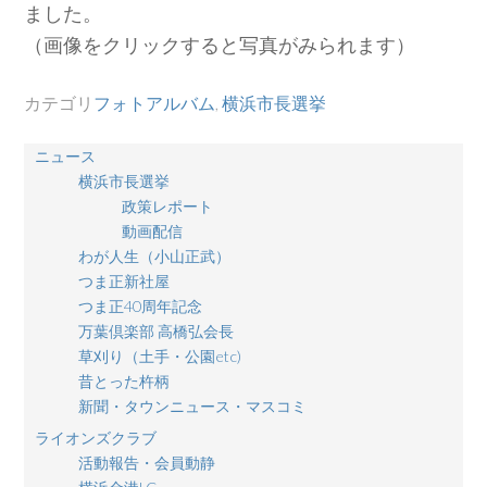
ました。
（画像をクリックすると写真がみられます）
カテゴリ
フォトアルバム
,
横浜市長選挙
ニュース
横浜市長選挙
政策レポート
動画配信
わが人生（小山正武）
つま正新社屋
つま正40周年記念
万葉倶楽部 高橋弘会長
草刈り（土手・公園etc)
昔とった杵柄
新聞・タウンニュース・マスコミ
ライオンズクラブ
活動報告・会員動静