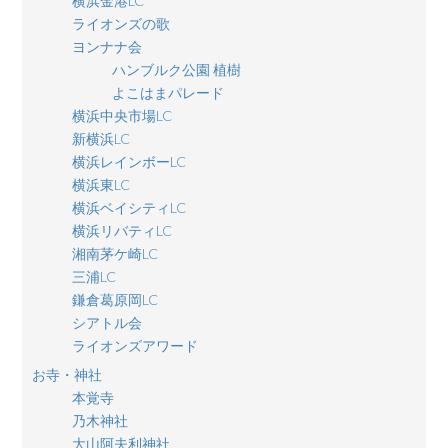
横浜金港LC
ライオンズの歌
ヨンナナ会
ハンブルク公園 植樹
よこはまパレード
横浜中央市場LC
新横浜LC
横浜レインボーLC
横浜東LC
横浜ベイシティLC
横浜リバティLC
湘南茅ケ崎LC
三浦LC
鎌倉葛原岡LC
シアトル会
ライオンズアワード
お寺・神社
本覚寺
乃木神社
大山阿夫利神社