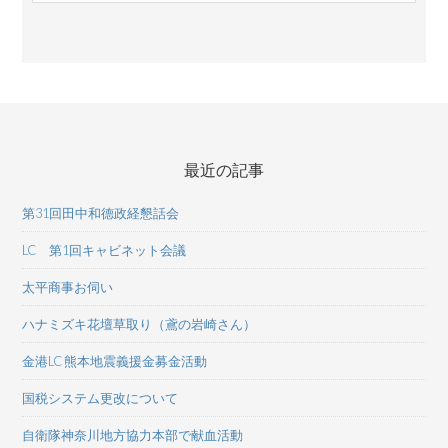
最近の記事
第31回田中和德政経懇話会
LC 第1回キャビネット会議
太平商事お伺い
ハナミズキ花壇草取り（鳶の岩崎さん）
金港LC 熊本地震義援金募金活動
国税システム更改について
自衛隊神奈川地方協力本部で献血活動