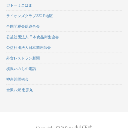
ガトーよこはま
ライオンズクラブ330-B地区
全国間税会総連合会
公益社団法人 日本食品衛生協会
公益社団法人日本調理師会
外食レストラン新聞
横浜いのちの電話
神奈川間税会
金沢八景 忠彦丸
Copyright © 2026 · 小山正武