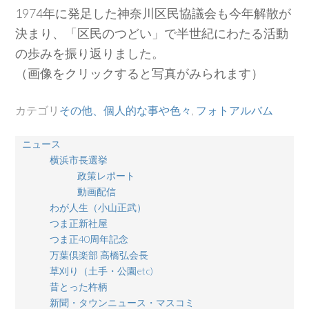
1974年に発足した神奈川区民協議会も今年解散が
決まり、「区民のつどい」で半世紀にわたる活動
の歩みを振り返りました。
（画像をクリックすると写真がみられます）
カテゴリ
その他、個人的な事や色々
,
フォトアルバム
ニュース
横浜市長選挙
政策レポート
動画配信
わが人生（小山正武）
つま正新社屋
つま正40周年記念
万葉倶楽部 高橋弘会長
草刈り（土手・公園etc)
昔とった杵柄
新聞・タウンニュース・マスコミ