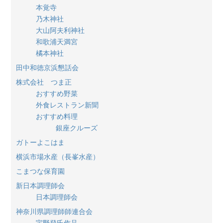
本覚寺
乃木神社
大山阿夫利神社
和歌浦天満宮
橘本神社
田中和徳京浜懇話会
株式会社 つま正
おすすめ野菜
外食レストラン新聞
おすすめ料理
銀座クルーズ
ガトーよこはま
横浜市場水産（長峯水産）
こまつな保育園
新日本調理師会
日本調理師会
神奈川県調理師師連合会
宇野登氏作品