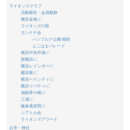
ライオンズクラブ
活動報告・会員動静
横浜金港LC
ライオンズの歌
ヨンナナ会
ハンブルク公園 植樹
よこはまパレード
横浜中央市場LC
新横浜LC
横浜レインボーLC
横浜東LC
横浜ベイシティLC
横浜リバティLC
湘南茅ケ崎LC
三浦LC
鎌倉葛原岡LC
シアトル会
ライオンズアワード
お寺・神社