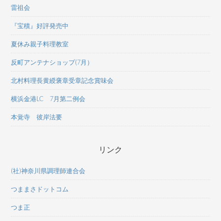
雷祖会
『宝積』好評発売中
夏休み親子料理教室
反町アンテナショップ(7月）
北村料理長黄綬褒章受章記念賞味会
横浜金港LC 7月第二例会
本覚寺 彼岸法要
リンク
(社)神奈川県調理師連合会
つままさドットコム
つま正