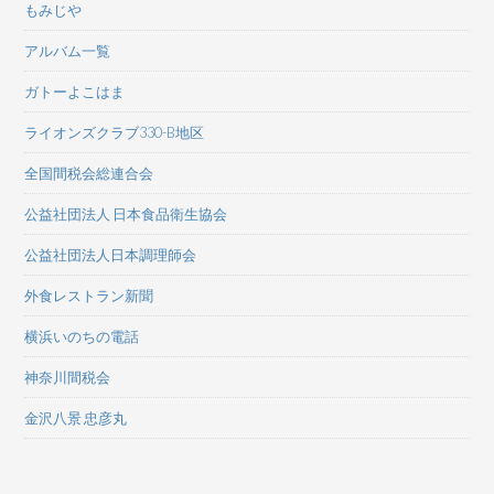
もみじや
アルバム一覧
ガトーよこはま
ライオンズクラブ330-B地区
全国間税会総連合会
公益社団法人 日本食品衛生協会
公益社団法人日本調理師会
外食レストラン新聞
横浜いのちの電話
神奈川間税会
金沢八景 忠彦丸