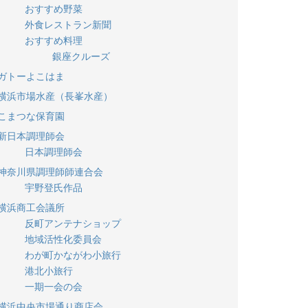
おすすめ野菜
外食レストラン新聞
おすすめ料理
銀座クルーズ
ガトーよこはま
横浜市場水産（長峯水産）
こまつな保育園
新日本調理師会
日本調理師会
神奈川県調理師師連合会
宇野登氏作品
横浜商工会議所
反町アンテナショップ
地域活性化委員会
わが町かながわ小旅行
港北小旅行
一期一会の会
横浜中央市場通り商店会