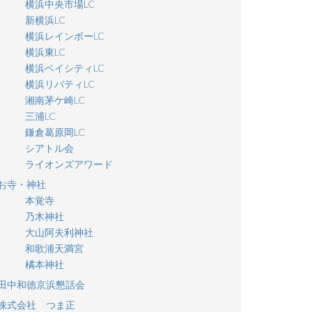
横浜中央市場LC
新横浜LC
横浜レインボーLC
横浜東LC
横浜ベイシティLC
横浜リバティLC
湘南茅ケ崎LC
三浦LC
鎌倉葛原岡LC
シアトル会
ライオンズアワード
お寺・神社
本覚寺
乃木神社
大山阿夫利神社
和歌浦天満宮
橘本神社
田中和徳京浜懇話会
株式会社 つま正