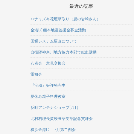
最近の記事
ハナミズキ花壇草取り（鳶の岩崎さん）
金港LC 熊本地震義援金募金活動
国税システム更改について
自衛隊神奈川地方協力本部で献血活動
八者会 意見交換会
雷祖会
『宝積』好評発売中
夏休み親子料理教室
反町アンテナショップ(7月）
北村料理長黄綬褒章受章記念賞味会
横浜金港LC 7月第二例会