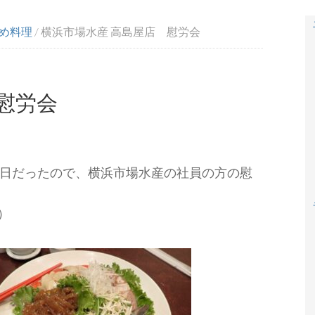
め料理
/
横浜市場水産 高島屋店 慰労会
慰労会
が休館日だったので、横浜市場水産の社員の方の慰
）