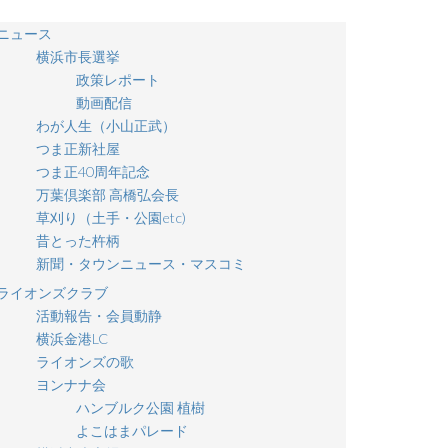
ニュース
横浜市長選挙
政策レポート
動画配信
わが人生（小山正武）
つま正新社屋
つま正40周年記念
万葉倶楽部 高橋弘会長
草刈り（土手・公園etc)
昔とった杵柄
新聞・タウンニュース・マスコミ
ライオンズクラブ
活動報告・会員動静
横浜金港LC
ライオンズの歌
ヨンナナ会
ハンブルク公園 植樹
よこはまパレード