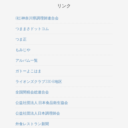
リンク
(社)神奈川県調理師連合会
つままさドットコム
つま正
もみじや
アルバム一覧
ガトーよこはま
ライオンズクラブ330-B地区
全国間税会総連合会
公益社団法人 日本食品衛生協会
公益社団法人日本調理師会
外食レストラン新聞