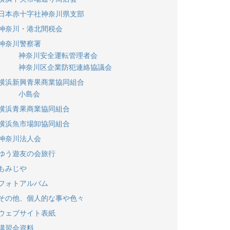
日本赤十字社神奈川県支部
神奈川・港北間税会
神奈川警察署
神奈川安全運転管理者会
神奈川区企業防犯連絡協議会
横浜新興青果商業協同組合
小島会
横浜青果商業協同組合
横浜魚市場卸協同組合
神奈川法人会
ゆう遊友の会旅行
もみじや
フォトアルバム
その他、個人的な事や色々
ウェブサイト表紙
講習会資料